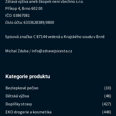
Zdravá výživa aneb škopek není všechno s.r.o.
Příkop 4, Brno 602 00
IČO: 03867081
číslo účtu: 6333628389/0800
Spisová značka: C 87144 vedená u Krajského soudu v Brně
Michal Zduba / info@zdravejsicesta.cz
Kategorie produktu
Bezlepkové pečivo
(10)
Dětská výživa
(48)
Doplňky stravy
(427)
EKO drogerie a kosmetika
(448)