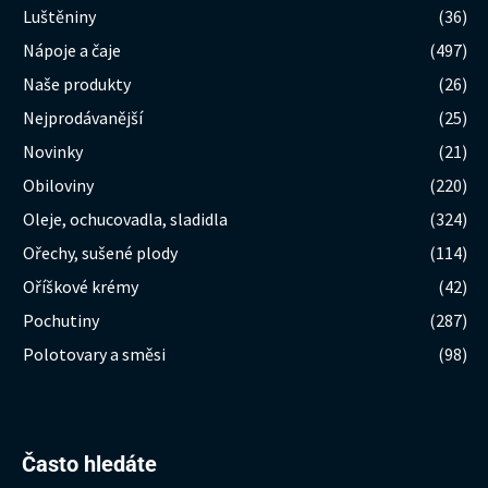
Luštěniny
(36)
Nápoje a čaje
(497)
Naše produkty
(26)
Nejprodávanější
(25)
Novinky
(21)
Obiloviny
(220)
Oleje, ochucovadla, sladidla
(324)
Ořechy, sušené plody
(114)
Oříškové krémy
(42)
Pochutiny
(287)
Polotovary a směsi
(98)
Hledat:
Často hledáte