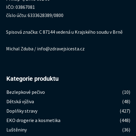
IČO: 03867081
číslo účtu: 6333628389/0800
Spisová značka: C 87144 vedená u Krajského soudu v Brně
Michal Zduba / info@zdravejsicesta.cz
Kategorie produktu
Bezlepkové pečivo
(10)
Dětská výživa
(48)
Doplňky stravy
(427)
EKO drogerie a kosmetika
(448)
Luštěniny
(36)