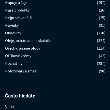
Nápoje a čaje
(497)
Naše produkty
(26)
Nejprodávanější
(25)
Novinky
(21)
Obiloviny
(220)
Oleje, ochucovadla, sladidla
(324)
Ořechy, sušené plody
(114)
Oříškové krémy
(42)
Pochutiny
(287)
Polotovary a směsi
(98)
Hledat:
Často hledáte
O nás