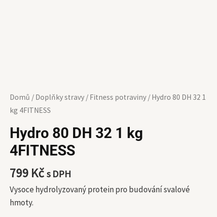
Domů
/
Doplňky stravy
/
Fitness potraviny
/ Hydro 80 DH 32 1
kg 4FITNESS
Hydro 80 DH 32 1 kg
4FITNESS
799
Kč
s DPH
Vysoce hydrolyzovaný protein pro budování svalové
hmoty.