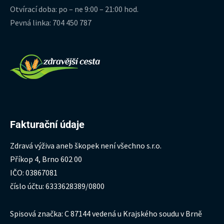
Otvírací doba: po – ne 9:00 – 21:00 hod.
Pevná linka: 704 450 787
Fakturační údaje
Zdravá výživa aneb škopek není všechno s.r.o.
Příkop 4, Brno 602 00
IČO: 03867081
číslo účtu: 6333628389/0800
Spisová značka: C 87144 vedená u Krajského soudu v Brně