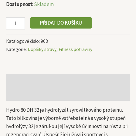
Dostupnost:
Skladem
PŘIDAT DO KOŠÍKU
Katalogové číslo:
908
Kategorie:
Doplňky stravy
,
Fitness potraviny
Popis
Další informace
Hydro 80 DH 32 je hydrolyzát syrovátkového proteinu.
Tato bílkovina je výborně vstřebatelná a vysoký stupeň
hydrolýzy 32 je zárukou její vysoké účinnosti na růst a při
regeneraci svalů. Úspěšně jej užívají sportovci s