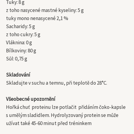
Tuky: 8 g
z toho nasycené mastné kyseliny: 5 g
tuky mono nenasycené 2,1 %
Sacharidy: 5 g
z toho cukry: 5 g
Vláknina: 0 g
Bílkoviny: 80 g
Sůl: 0,75 g
Skladování
Skladujte v suchu a temnu, při teplotě do 28°C.
Všeobecné upozornění
Hořká chuť proteinu lze potlačit přidáním čoko-kapsle
s umělým sladidlem. Hydrolyzovaný protein se může
užívat také 45-60 minut před tréninkem