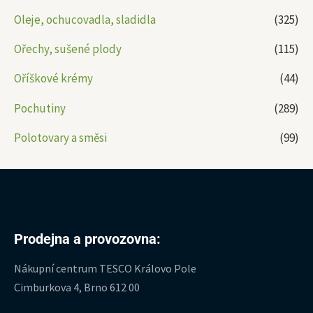
Oleje, ochucovadla, sladidla
(325)
Ořechy, sušené plody
(115)
Oříškové krémy
(44)
Pochutiny
(289)
Polotovary a směsi
(99)
Prodejna a provozovna:
Nákupní centrum TESCO Královo Pole
Cimburkova 4, Brno 612 00