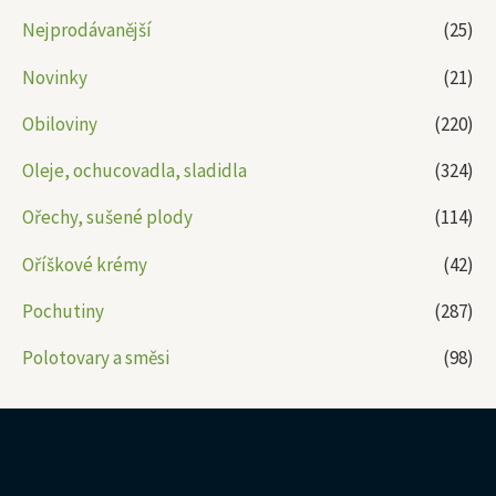
Nejprodávanější
(25)
Novinky
(21)
Obiloviny
(220)
Oleje, ochucovadla, sladidla
(324)
Ořechy, sušené plody
(114)
Oříškové krémy
(42)
Pochutiny
(287)
Polotovary a směsi
(98)