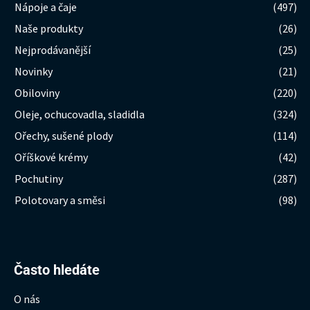
Nápoje a čaje
(497)
Naše produkty
(26)
Nejprodávanější
(25)
Novinky
(21)
Obiloviny
(220)
Oleje, ochucovadla, sladidla
(324)
Ořechy, sušené plody
(114)
Oříškové krémy
(42)
Pochutiny
(287)
Polotovary a směsi
(98)
Hledat:
Často hledáte
O nás