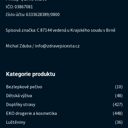
IČO: 03867081
číslo účtu: 6333628389/0800
Spisová značka: C 87144 vedená u Krajského soudu v Brně
Michal Zduba / info@zdravejsicesta.cz
Kategorie produktu
Bezlepkové pečivo
(10)
Dětská výživa
(48)
Doplňky stravy
(427)
EKO drogerie a kosmetika
(448)
Luštěniny
(36)