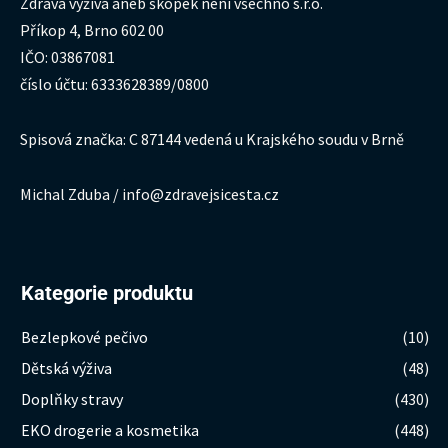
Zdravá výživa aneb škopek není všechno s.r.o.
Příkop 4, Brno 602 00
IČO: 03867081
číslo účtu: 6333628389/0800
Spisová značka: C 87144 vedená u Krajského soudu v Brně
Michal Zduba / info@zdravejsicesta.cz
Kategorie produktu
Bezlepkové pečivo
(10)
Dětská výživa
(48)
Doplňky stravy
(430)
EKO drogerie a kosmetika
(448)