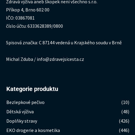
Zdravá výživa aneb škopek není všechno s.r.o.
Příkop 4, Brno 602 00
IČO: 03867081
číslo účtu: 6333628389/0800
Spisová značka: C 87144 vedená u Krajského soudu v Brně
Michal Zduba / info@zdravejsicesta.cz
Kategorie produktu
Bezlepkové pečivo
(10)
Dětská výživa
(48)
Doplňky stravy
(426)
EKO drogerie a kosmetika
(446)