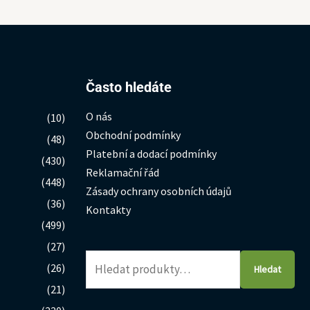
Hledat:
Často hledáte
O nás
(10)
Obchodní podmínky
(48)
Platební a dodací podmínky
(430)
Reklamační řád
(448)
Zásady ochrany osobních údajů
(36)
Kontakty
(499)
(27)
(26)
Hledat
(21)