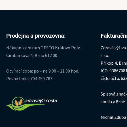
Prodejna a provozovna:
Fakturační
Nákupní centrum TESCO Královo Pole
Zdravá výživa
Cimburkova 4, Brno 612 00
s.r.o.
Příkop 4, Brn
IČO: 0386708
Otvírací doba: po – ne 9:00 – 21:00 hod.
číslo účtu: 6
Pevná linka: 704 450 787
Spisová značk
soudu v Brně
Michal Zduba 