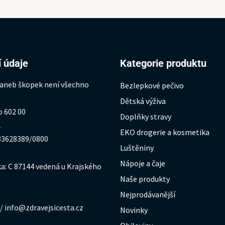
 údaje
Kategorie produktu
 aneb škopek není všechno
Bezlepkové pečivo
Dětská výživa
o 602 00
Doplňky stravy
1
EKO drogerie a kosmetika
333628389/0800
Luštěniny
Nápoje a čaje
a: C 87144 vedená u Krajského
Naše produkty
Nejprodávanější
/ info@zdravejsicesta.cz
Novinky