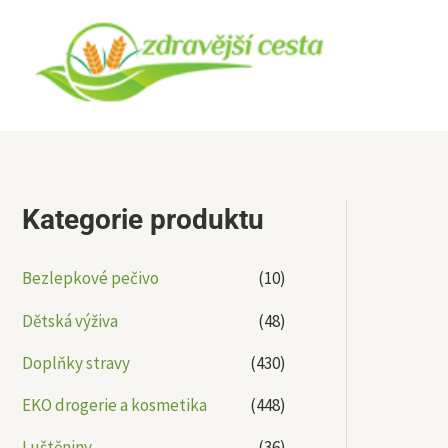
Přeskočit
na
obsah
Kategorie produktu
Bezlepkové pečivo
(10)
Dětská výživa
(48)
Doplňky stravy
(430)
EKO drogerie a kosmetika
(448)
Luštěniny
(36)