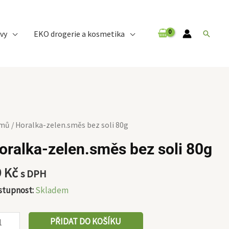
vy
EKO drogerie a kosmetika
Hledat
alka-
mů
/ Horalka-zelen.směs bez soli 80g
en.směs
oralka-zelen.směs bez soli 80g
z
i
9
Kč
s DPH
g
stupnost:
Skladem
ožství
PŘIDAT DO KOŠÍKU