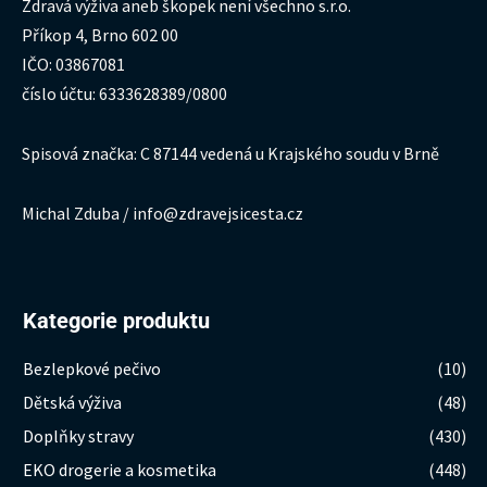
Zdravá výživa aneb škopek není všechno s.r.o.
Příkop 4, Brno 602 00
IČO: 03867081
číslo účtu: 6333628389/0800
Spisová značka: C 87144 vedená u Krajského soudu v Brně
Michal Zduba / info@zdravejsicesta.cz
Kategorie produktu
Bezlepkové pečivo
(10)
Dětská výživa
(48)
Doplňky stravy
(430)
EKO drogerie a kosmetika
(448)