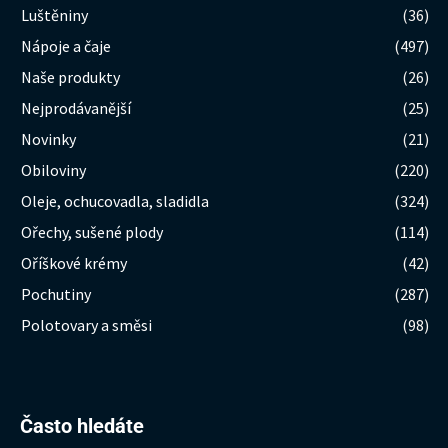
Luštěniny
(36)
Nápoje a čaje
(497)
Naše produkty
(26)
Nejprodávanější
(25)
Novinky
(21)
Obiloviny
(220)
Oleje, ochucovadla, sladidla
(324)
Ořechy, sušené plody
(114)
Oříškové krémy
(42)
Pochutiny
(287)
Polotovary a směsi
(98)
Hledat:
Často hledáte