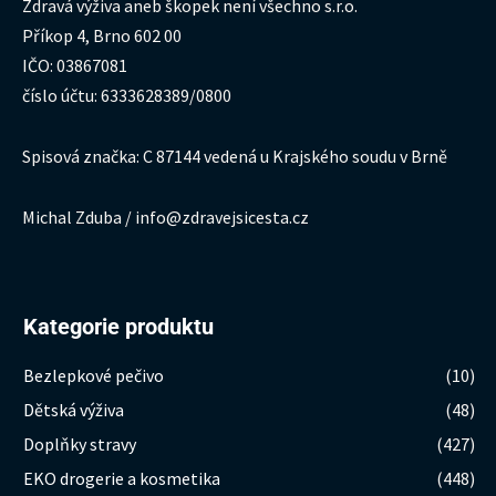
Zdravá výživa aneb škopek není všechno s.r.o.
Příkop 4, Brno 602 00
IČO: 03867081
číslo účtu: 6333628389/0800
Spisová značka: C 87144 vedená u Krajského soudu v Brně
Michal Zduba / info@zdravejsicesta.cz
Kategorie produktu
Bezlepkové pečivo
(10)
Dětská výživa
(48)
Doplňky stravy
(427)
EKO drogerie a kosmetika
(448)