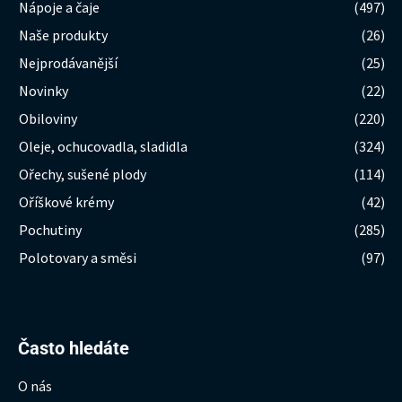
Nápoje a čaje
(497)
Naše produkty
(26)
Nejprodávanější
(25)
Novinky
(22)
Obiloviny
(220)
Oleje, ochucovadla, sladidla
(324)
Ořechy, sušené plody
(114)
Oříškové krémy
(42)
Pochutiny
(285)
Polotovary a směsi
(97)
Hledat:
Často hledáte
O nás