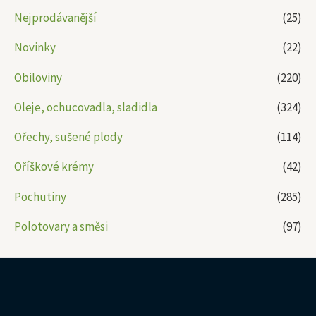
Nejprodávanější
(25)
Novinky
(22)
Obiloviny
(220)
Oleje, ochucovadla, sladidla
(324)
Ořechy, sušené plody
(114)
Oříškové krémy
(42)
Pochutiny
(285)
Polotovary a směsi
(97)