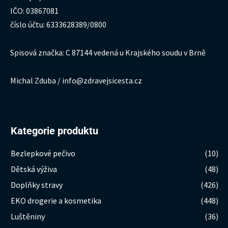
IČO: 03867081
číslo účtu: 6333628389/0800
Spisová značka: C 87144 vedená u Krajského soudu v Brně
Michal Zduba / info@zdravejsicesta.cz
Kategorie produktu
Bezlepkové pečivo
(10)
Dětská výživa
(48)
Doplňky stravy
(426)
EKO drogerie a kosmetika
(448)
Luštěniny
(36)