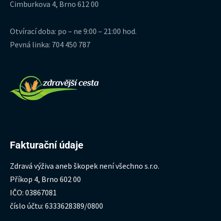
Cimburkova 4, Brno 612 00
Otvírací doba: po – ne 9:00 – 21:00 hod.
Pevná linka: 704 450 787
Fakturační údaje
Zdravá výživa aneb škopek není všechno s.r.o.
Příkop 4, Brno 602 00
IČO: 03867081
číslo účtu: 6333628389/0800