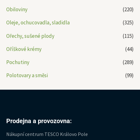
Obiloviny
(220)
Oleje, ochucovadla, sladidla
(325)
Ořechy, sušené plody
(115)
Oříškové krémy
(44)
Pochutiny
(289)
Polotovary a směsi
(99)
Prodejna a provozovna:
Nákupní centrum TESCO Královo Pole