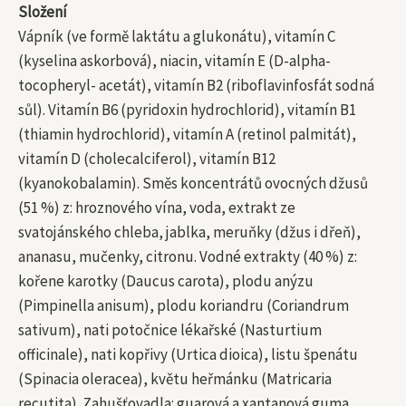
Složení
Vápník (ve formě laktátu a glukonátu), vitamín C
(kyselina askorbová), niacin, vitamín E (D-alpha-
tocopheryl- acetát), vitamín B2 (riboflavinfosfát sodná
sůl). Vitamín B6 (pyridoxin hydrochlorid), vitamín B1
(thiamin hydrochlorid), vitamín A (retinol palmitát),
vitamín D (cholecalciferol), vitamín B12
(kyanokobalamin). Směs koncentrátů ovocných džusů
(51 %) z: hroznového vína, voda, extrakt ze
svatojánského chleba, jablka, meruňky (džus i dřeň),
ananasu, mučenky, citronu. Vodné extrakty (40 %) z:
kořene karotky (Daucus carota), plodu anýzu
(Pimpinella anisum), plodu koriandru (Coriandrum
sativum), nati potočnice lékařské (Nasturtium
officinale), nati kopřivy (Urtica dioica), listu špenátu
(Spinacia oleracea), květu heřmánku (Matricaria
recutita). Zahušťovadla: guarová a xantanová guma.