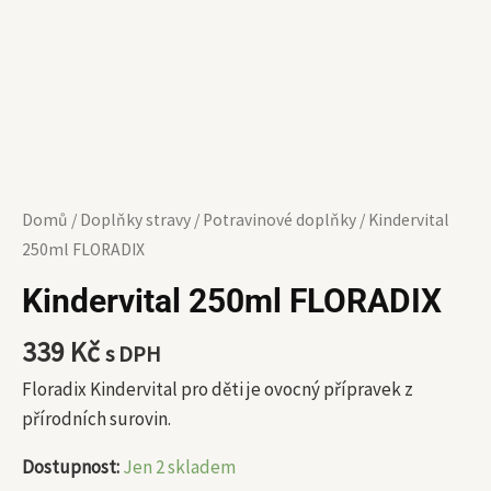
Domů
/
Doplňky stravy
/
Potravinové doplňky
/ Kindervital
250ml FLORADIX
Kindervital 250ml FLORADIX
339
Kč
s DPH
Floradix Kindervital pro děti je ovocný přípravek z
přírodních surovin.
Dostupnost:
Jen 2 skladem