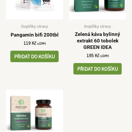
Doplňky stravy
Doplňky stravy
Zelená káva bylinný
Pangamin bifi 200tbl
extrakt 60 tobolek
119
Kč
s DPH
GREEN IDEA
195
Kč
PŘIDAT DO KOŠÍKU
s DPH
PŘIDAT DO KOŠÍKU