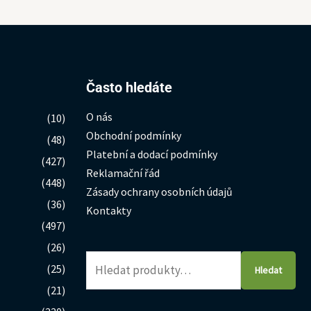
Hledat:
Často hledáte
O nás
(10)
Obchodní podmínky
(48)
Platební a dodací podmínky
(427)
Reklamační řád
(448)
Zásady ochrany osobních údajů
(36)
Kontakty
(497)
(26)
(25)
Hledat
(21)