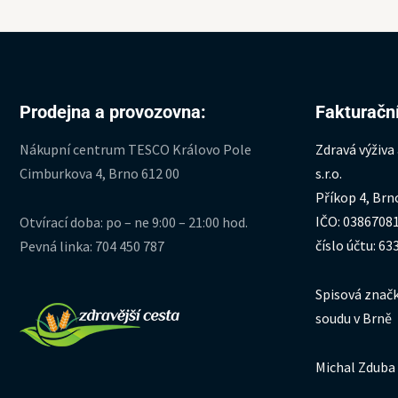
Prodejna a provozovna:
Fakturační
Nákupní centrum TESCO Královo Pole
Zdravá výživa
Cimburkova 4, Brno 612 00
s.r.o.
Příkop 4, Brn
IČO: 0386708
Otvírací doba: po – ne 9:00 – 21:00 hod.
číslo účtu: 6
Pevná linka: 704 450 787
Spisová značk
soudu v Brně
Michal Zduba 