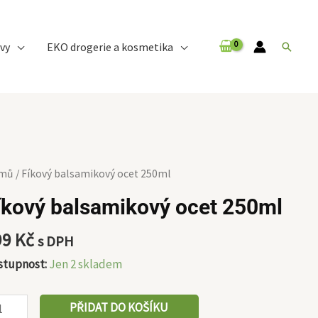
vy
EKO drogerie a kosmetika
Hledat
ový
mů
/ Fíkový balsamikový ocet 250ml
lsamikový
íkový balsamikový ocet 250ml
et
0ml
99
Kč
s DPH
ožství
stupnost:
Jen 2 skladem
PŘIDAT DO KOŠÍKU