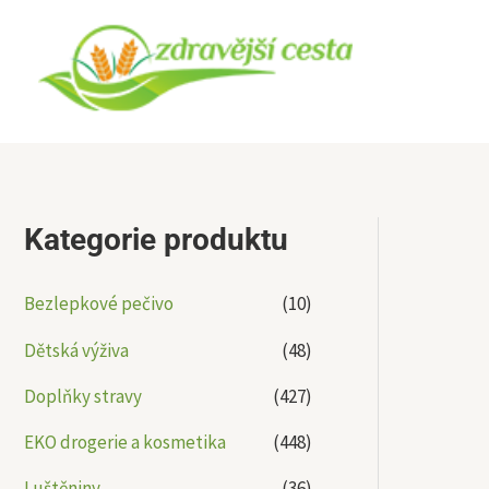
Přeskočit
na
obsah
Kategorie produktu
Bezlepkové pečivo
(10)
Dětská výživa
(48)
Doplňky stravy
(427)
EKO drogerie a kosmetika
(448)
Luštěniny
(36)