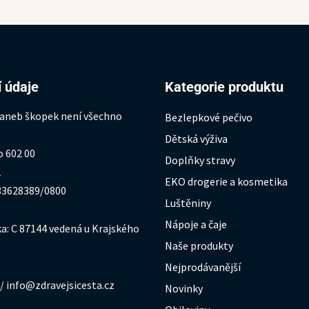
 údaje
Kategorie produktu
 aneb škopek není všechno
Bezlepkové pečivo
Dětská výživa
o 602 00
Doplňky stravy
1
EKO drogerie a kosmetika
333628389/0800
Luštěniny
Nápoje a čaje
a: C 87144 vedená u Krajského
Naše produkty
Nejprodávanější
/ info@zdravejsicesta.cz
Novinky