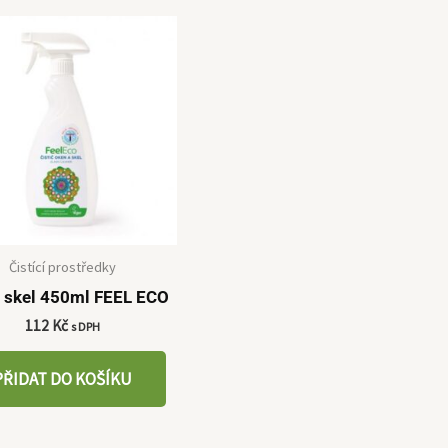
Čistící prostředky
č skel 450ml FEEL ECO
112
Kč
s DPH
PŘIDAT DO KOŠÍKU