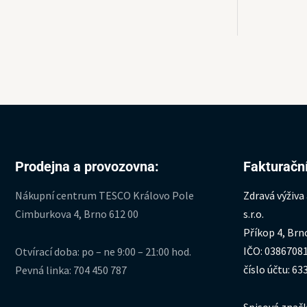
Prodejna a provozovna:
Fakturační
Nákupní centrum TESCO Královo Pole
Zdravá výživa
Cimburkova 4, Brno 612 00
s.r.o.
Příkop 4, Brn
IČO: 0386708
Otvírací doba: po – ne 9:00 – 21:00 hod.
číslo účtu: 6
Pevná linka: 704 450 787