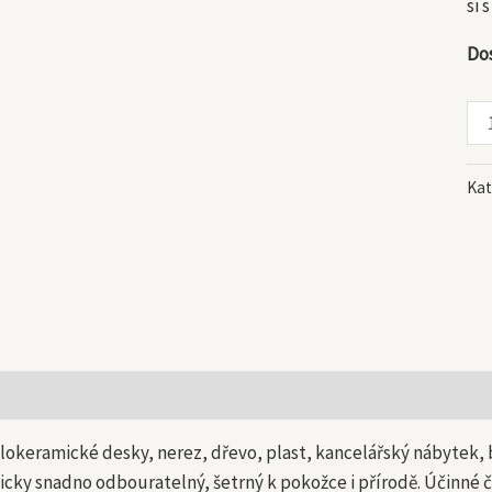
si 
Do
Kat
 informace
lokeramické desky, nerez, dřevo, plast, kancelářský nábytek, bí
icky snadno odbouratelný, šetrný k pokožce i přírodě. Účinné č