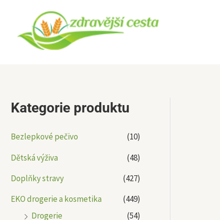
Přeskočit
na
obsah
Kategorie produktu
Bezlepkové pečivo
(10)
Dětská výživa
(48)
Doplňky stravy
(427)
EKO drogerie a kosmetika
(449)
Drogerie
(54)