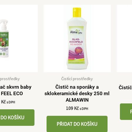
í prostředky
Čistící prostředky
ač skvrn baby
Čistič na sporáky a
Čisti
 FEEL ECO
sklokeramické desky 250 ml
ALMAWIN
9
Kč
s DPH
109
Kč
s DPH
 DO KOŠÍKU
PŘIDAT DO KOŠÍKU