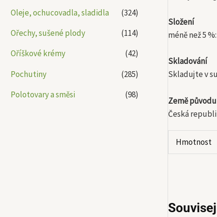
Oleje, ochucovadla, sladidla
(324)
Složení
Ořechy, sušené plody
(114)
méně než 5 %:
Oříškové krémy
(42)
Skladování
Pochutiny
(285)
Skladujte v su
Polotovary a směsi
(98)
Země původu
Česká republi
Hmotnost
Souvisej