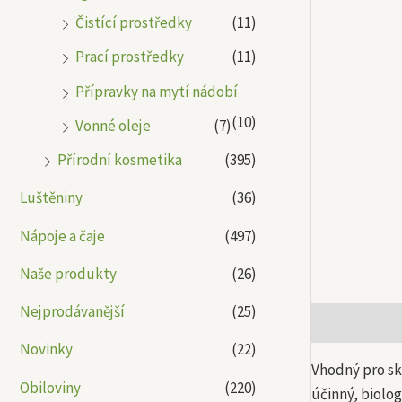
Čistící prostředky
(11)
Prací prostředky
(11)
Přípravky na mytí nádobí
(10)
Vonné oleje
(7)
Přírodní kosmetika
(395)
Luštěniny
(36)
Nápoje a čaje
(497)
Naše produkty
(26)
Nejprodávanější
(25)
Popis
Další
Novinky
(22)
Vhodný pro sk
Obiloviny
(220)
účinný, biolog