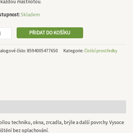
s každou mastnotou.
stupnost:
Skladem
PŘIDAT DO KOŠÍKU
alogové číslo:
8594005477650
Kategorie:
Čistící prostředky
lou techniku, okna, zrcadla, brýle a další povrchy. Vysoce
ištění bez oplachování.