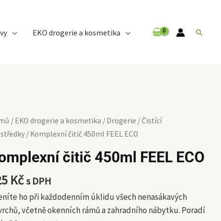
vy
EKO drogerie a kosmetika
Hledat
mplexní
mů
/
EKO drogerie a kosmetika
/
Drogerie
/
Čistící
ič
středky
/ Komplexní čitič 450ml FEEL ECO
0ml
omplexní čitič 450ml FEEL ECO
EL
O
25
Kč
s DPH
ožství
eníte ho při každodenním úklidu všech nenasákavých
rchů, včetně okenních rámů a zahradního nábytku. Poradí