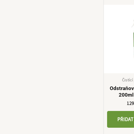
Čistíc
Odstraňov
200ml
12
PŘIDAT