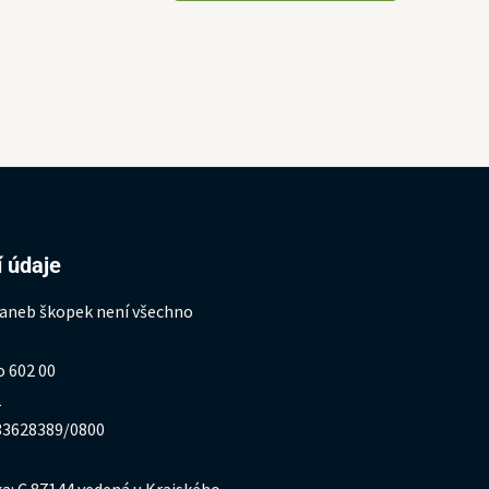
 údaje
 aneb škopek není všechno
o 602 00
1
333628389/0800