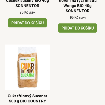
Česnek sušený BIO 40g
Koření na rýži mistra
SONNENTOR
Wonga BIO 40g
SONNENTOR
75
Kč
s DPH
95
Kč
s DPH
PŘIDAT DO KOŠÍKU
PŘIDAT DO KOŠÍKU
Cukr třtinový Sucanat
500 g BIO COUNTRY