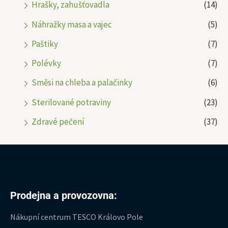
Hrašky, zahušťovadla
(14)
Náhražky masa a vajec
(5)
Paštiky
(7)
Polévky
(7)
Směsi na chleba a palačinky
(6)
Sterilované potraviny
(23)
Zdravé pečení
(37)
Prodejna a provozovna:
Nákupní centrum TESCO Královo Pole