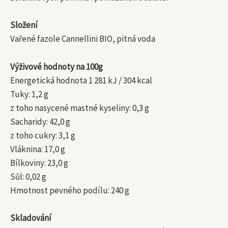
Složení
Vařené fazole Cannellini BIO, pitná voda
Výživové hodnoty na 100g
Energetická hodnota 1 281 kJ / 304 kcal
Tuky: 1,2 g
z toho nasycené mastné kyseliny: 0,3 g
Sacharidy: 42,0 g
z toho cukry: 3,1 g
Vláknina: 17,0 g
Bílkoviny: 23,0 g
Sůl: 0,02 g
Hmotnost pevného podílu: 240 g
Skladování