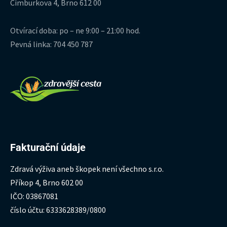
Cimburkova 4, Brno 612 00
Otvírací doba: po – ne 9:00 – 21:00 hod.
Pevná linka: 704 450 787
Fakturační údaje
Zdravá výživa aneb škopek není všechno s.r.o.
Příkop 4, Brno 602 00
IČO: 03867081
číslo účtu: 6333628389/0800