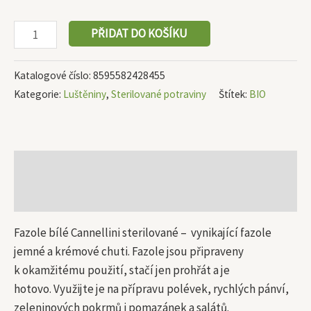
PŘIDAT DO KOŠÍKU
Katalogové číslo:
8595582428455
Kategorie:
Luštěniny
,
Sterilované potraviny
Štítek:
BIO
Popis
Další informace
Fazole bílé Cannellini sterilované – vynikající fazole
jemné a krémové chuti. Fazole jsou připraveny
k okamžitému použití, stačí jen prohřát a je
hotovo. Využijte je na přípravu polévek, rychlých pánví,
zeleninových pokrmů i pomazánek a salátů.