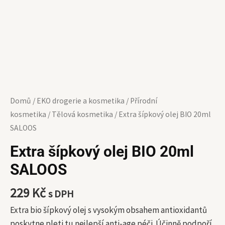
Domů
/
EKO drogerie a kosmetika
/
Přírodní
kosmetika
/
Tělová kosmetika
/ Extra šípkový olej BIO 20ml
SALOOS
Extra šípkový olej BIO 20ml
SALOOS
229
Kč
s DPH
Extra bio šípkový olej s vysokým obsahem antioxidantů
poskytne pleti tu nejlepší anti-age péči. Účinně podpoří