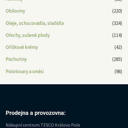
Obiloviny
(220)
Oleje, ochucovadla, sladidla
(324)
Ořechy, sušené plody
(114)
Oříškové krémy
(42)
Pochutiny
(285)
Polotovary a směsi
(98)
Prodejna a provozovna:
Nákupní centrum TESCO Královo Pole