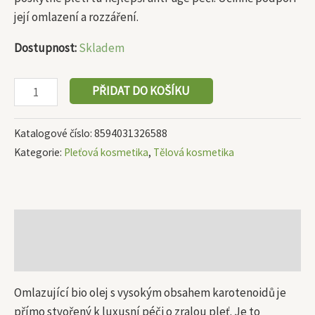
její omlazení a rozzáření.
Dostupnost:
Skladem
PŘIDAT DO KOŠÍKU
Katalogové číslo:
8594031326588
Kategorie:
Pleťová kosmetika
,
Tělová kosmetika
Popis
Další informace
Omlazující bio olej s vysokým obsahem karotenoidů je
přímo stvořený k luxusní péči o zralou pleť. Je to