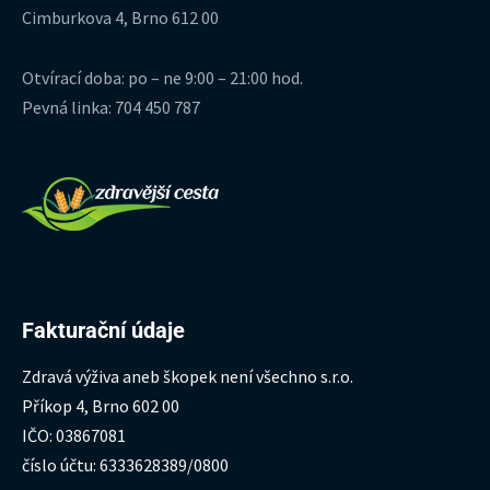
Cimburkova 4, Brno 612 00
Otvírací doba: po – ne 9:00 – 21:00 hod.
Pevná linka: 704 450 787
Fakturační údaje
Zdravá výživa aneb škopek není všechno s.r.o.
Příkop 4, Brno 602 00
IČO: 03867081
číslo účtu: 6333628389/0800