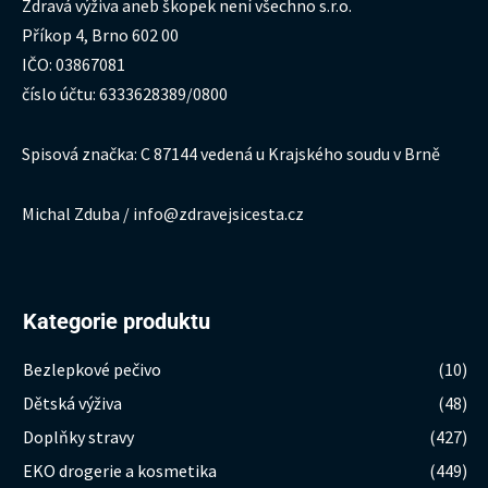
Zdravá výživa aneb škopek není všechno s.r.o.
Příkop 4, Brno 602 00
IČO: 03867081
číslo účtu: 6333628389/0800
Spisová značka: C 87144 vedená u Krajského soudu v Brně
Michal Zduba / info@zdravejsicesta.cz
Kategorie produktu
Bezlepkové pečivo
(10)
Dětská výživa
(48)
Doplňky stravy
(427)
EKO drogerie a kosmetika
(449)