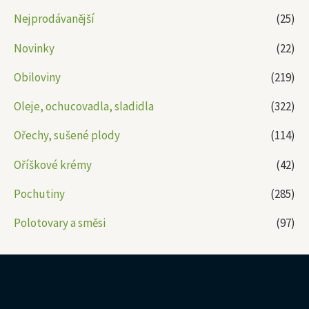
Nejprodávanější
(25)
Novinky
(22)
Obiloviny
(219)
Oleje, ochucovadla, sladidla
(322)
Ořechy, sušené plody
(114)
Oříškové krémy
(42)
Pochutiny
(285)
Polotovary a směsi
(97)