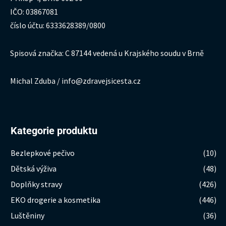
IČO: 03867081
číslo účtu: 6333628389/0800
Spisová značka: C 87144 vedená u Krajského soudu v Brně
Michal Zduba / info@zdravejsicesta.cz
Kategorie produktu
Bezlepkové pečivo
(10)
Dětská výživa
(48)
Doplňky stravy
(426)
EKO drogerie a kosmetika
(446)
Luštěniny
(36)