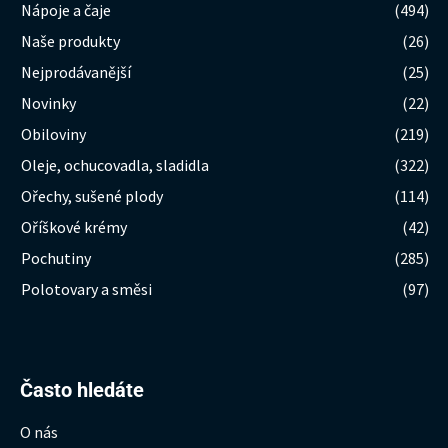
Nápoje a čaje
(494)
Naše produkty
(26)
Nejprodávanější
(25)
Novinky
(22)
Obiloviny
(219)
Oleje, ochucovadla, sladidla
(322)
Ořechy, sušené plody
(114)
Oříškové krémy
(42)
Pochutiny
(285)
Polotovary a směsi
(97)
Hledat:
Často hledáte
O nás