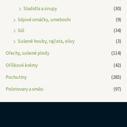
Sladidla a sirupy
(30)
Sójové omáčky, umeboshi
(9)
Sůl
(34)
Sušené houby, rajčata, olivy
(3)
Ořechy, sušené plody
(114)
Oříškové krémy
(42)
Pochutiny
(285)
Polotovary a směsi
(97)