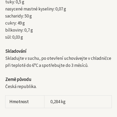
tuky: 0,5 g
nasycené mastné kyseliny: 0,07 g
sacharidy: 50 g
cukry: 49 g
bílkoviny: 0,7 g
sůl: 0,03 g
Skladování
Skladujte v suchu, po otevření uchovávejte v chladničce
při teplotě do 6°C a spotřebujte do 3 měsíců.
Země původu
Česká republika.
Hmotnost
0,284 kg