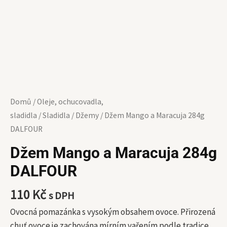
Domů
/
Oleje, ochucovadla,
sladidla
/
Sladidla
/
Džemy
/ Džem Mango a Maracuja 284g
DALFOUR
Džem Mango a Maracuja 284g
DALFOUR
110
Kč
s DPH
Ovocná pomazánka s vysokým obsahem ovoce. Přirozená
chuť ovoce je zachována mírním vařením podle tradice