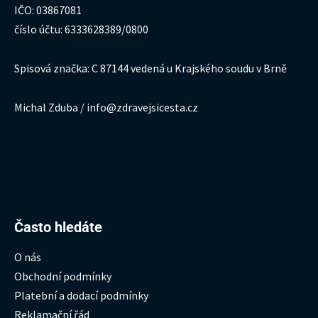
IČO: 03867081
číslo účtu: 6333628389/0800
Spisová značka: C 87144 vedená u Krajského soudu v Brně
Michal Zduba / info@zdravejsicesta.cz
Hledat:
Často hledáte
O nás
Obchodní podmínky
Platební a dodací podmínky
Reklamační řád