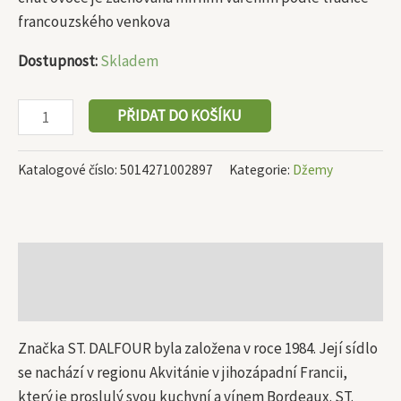
francouzského venkova
Dostupnost:
Skladem
PŘIDAT DO KOŠÍKU
Katalogové číslo:
5014271002897
Kategorie:
Džemy
Popis
Další informace
Značka ST. DALFOUR byla založena v roce 1984. Její sídlo
se nachází v regionu Akvitánie v jihozápadní Francii,
který je proslulý svou kuchyní a vínem Bordeaux. ST.