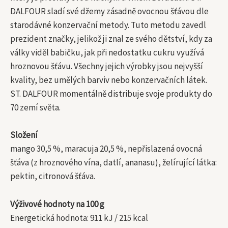
DALFOUR sladí své džemy zásadně ovocnou šťávou dle
starodávné konzervační metody. Tuto metodu zavedl
prezident značky, jelikož ji znal ze svého dětství, kdy za
války viděl babičku, jak při nedostatku cukru využívá
hroznovou šťávu. Všechny jejich výrobky jsou nejvyšší
kvality, bez umělých barviv nebo konzervačních látek.
ST. DALFOUR momentálně distribuje svoje produkty do
70 zemí světa.
Složení
mango 30,5 %, maracuja 20,5 %, nepřislazená ovocná
šťáva (z hroznového vína, datlí, ananasu), želírující látka:
pektin, citronová šťáva.
Výživové hodnoty na 100 g
Energetická hodnota: 911 kJ / 215 kcal