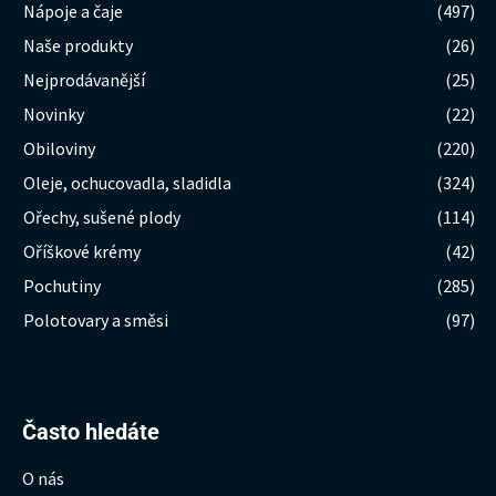
Nápoje a čaje
(497)
Naše produkty
(26)
Nejprodávanější
(25)
Novinky
(22)
Obiloviny
(220)
Oleje, ochucovadla, sladidla
(324)
Ořechy, sušené plody
(114)
Oříškové krémy
(42)
Pochutiny
(285)
Polotovary a směsi
(97)
Hledat:
Často hledáte
O nás