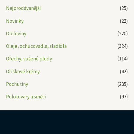
Nejprodávanější
(25)
Novinky
(22)
Obiloviny
(220)
Oleje, ochucovadla, sladidla
(324)
Ořechy, sušené plody
(114)
Oříškové krémy
(42)
Pochutiny
(285)
Polotovary a směsi
(97)