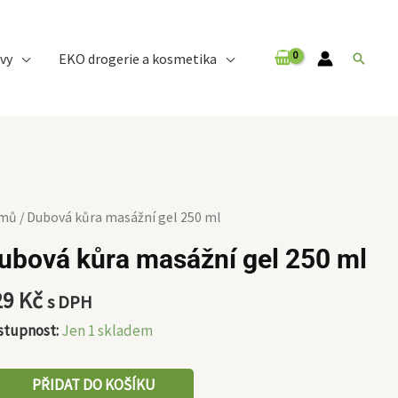
vy
EKO drogerie a kosmetika
Hledat
bová
mů
/ Dubová kůra masážní gel 250 ml
a
ubová kůra masážní gel 250 ml
sážní
29
Kč
s DPH
stupnost:
Jen 1 skladem
ožství
PŘIDAT DO KOŠÍKU