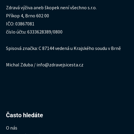
Zdravá výživa aneb škopek není všechno s.r.o.
Příkop 4, Brno 602 00
IČO: 03867081
číslo účtu: 6333628389/0800
Spisová značka: C 87144 vedená u Krajského soudu v Brně
Michal Zduba / info@zdravejsicesta.cz
Hledat:
Často hledáte
O nás