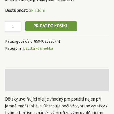
Dostupnost:
Skladem
PŘIDAT DO KOŠÍKU
Katalogové číslo:
8594031325741
Kategorie:
Dětská kosmetika
Popis
Další informace
Dětský uvolňující olej je vhodný pro použití nejen při
jemné masáži bříška. Obsahuje pečlivě vybrané výtažky z
bylin, které jsou známé svými příznivými uvolňujícími