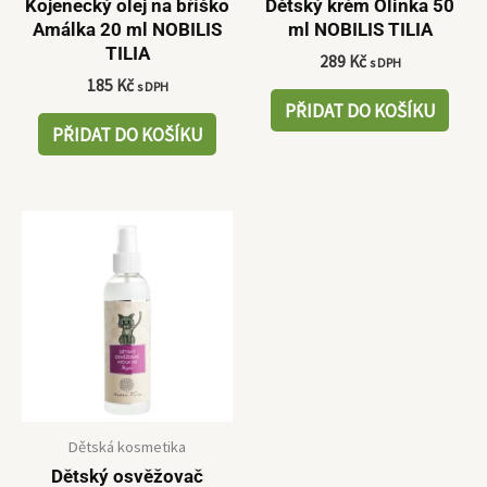
Kojenecký olej na bříško
Dětský krém Olinka 50
Amálka 20 ml NOBILIS
ml NOBILIS TILIA
TILIA
289
Kč
s DPH
185
Kč
s DPH
PŘIDAT DO KOŠÍKU
PŘIDAT DO KOŠÍKU
Dětská kosmetika
Dětský osvěžovač