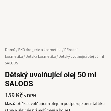
Domů
/
EKO drogerie a kosmetika
/
Přírodní
kosmetika
/
Dětská kosmetika
/ Dětský uvolňující olej 50 ml
SALOOS
Dětský uvolňující olej 50 ml
SALOOS
159
Kč
s DPH
Masáž bříška uvolňujícím olejem podporuje peristaltiku
střev a ulevuje při nadýmaní a bolesti.