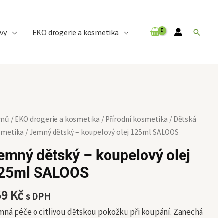
vy
EKO drogerie a kosmetika
Hledat
mný
mů
/
EKO drogerie a kosmetika
/
Přírodní kosmetika
/
Dětská
tský
smetika
/ Jemný dětský – koupelový olej 125ml SALOOS
emný dětský – koupelový olej
upelový
25ml SALOOS
j
5ml
59
Kč
s DPH
LOOS
ožství
ná péče o citlivou dětskou pokožku při koupání. Zanechá