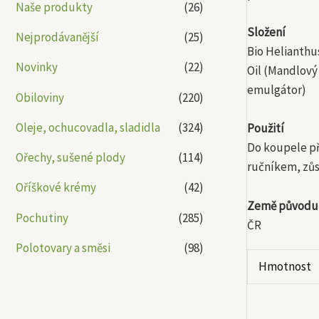
Naše produkty
(26)
Složení
Nejprodávanější
(25)
Bio Helianthu
Novinky
(22)
Oil (Mandlový
emulgátor)
Obiloviny
(220)
Oleje, ochucovadla, sladidla
(324)
Použití
Do koupele př
Ořechy, sušené plody
(114)
ručníkem, zůs
Oříškové krémy
(42)
Země původu
Pochutiny
(285)
ČR
Polotovary a směsi
(98)
Hmotnost