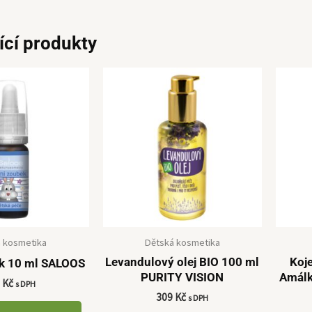
ící produkty
 kosmetika
Dětská kosmetika
Levandulový olej BIO 100 ml
Koje
ek 10 ml SALOOS
PURITY VISION
Amálk
5
Kč
s DPH
309
Kč
s DPH