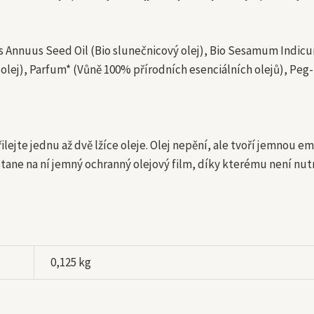
s Annuus Seed Oil (Bio slunečnicový olej), Bio Sesamum Indic
 olej), Parfum* (Vůně 100% přírodních esenciálních olejů), P
ilejte jednu až dvě lžíce oleje. Olej nepění, ale tvoří jemnou
tane na ní jemný ochranný olejový film, díky kterému není nut
0,125 kg