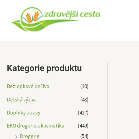
Přeskočit
na
obsah
Kategorie produktu
Bezlepkové pečivo
(10)
Dětská výživa
(48)
Doplňky stravy
(427)
EKO drogerie a kosmetika
(449)
Drogerie
(54)