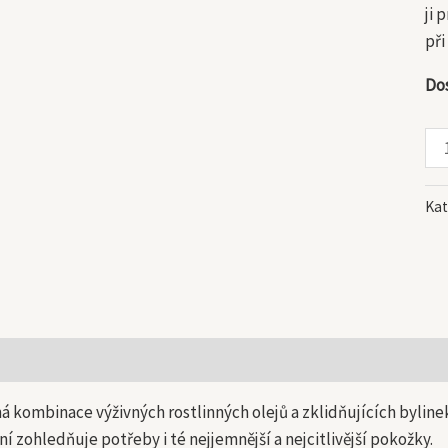
ji 
při
Do
Kat
 informace
ná kombinace výživných rostlinných olejů a zklidňujících bylin
ní zohledňuje potřeby i té nejjemnější a nejcitlivější pokožky.