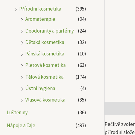
Přírodní kosmetika
(395)
Aromaterapie
(94)
Deodoranty a parfémy
(24)
Dětská kosmetika
(32)
Pánská kosmetika
(10)
Pleťová kosmetika
(63)
Tělová kosmetika
(174)
Ústní hygiena
(4)
Vlasová kosmetika
(35)
Popis
Další
Luštěniny
(36)
Pečlivě zvole
Nápoje a čaje
(497)
přírodní slože