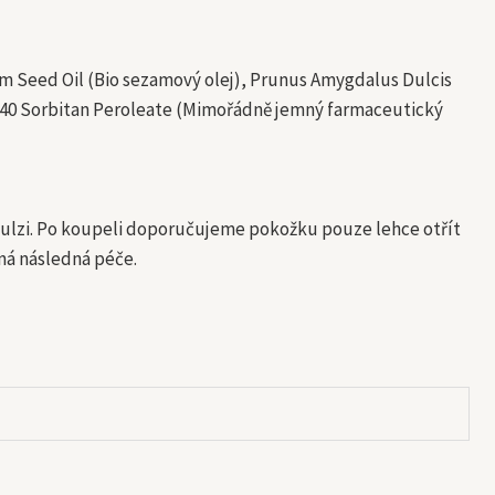
um Seed Oil (Bio sezamový olej), Prunus Amygdalus Dulcis
eg-40 Sorbitan Peroleate (Mimořádně jemný farmaceutický
 emulzi. Po koupeli doporučujeme pokožku pouze lehce otřít
ná následná péče.