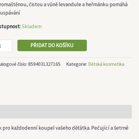
promaštěnou, čistou a vůně levandule a heřmánku pomáhá
 uspávání
stupnost:
Skladem
PŘIDAT DO KOŠÍKU
alogové číslo:
8594031327165
Kategorie:
Dětská kosmetika
ek pro každodenní koupel vašeho děťátka. Pečující a šetrné