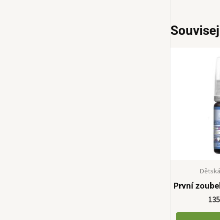
Souvisej
Dětská
První zoub
13