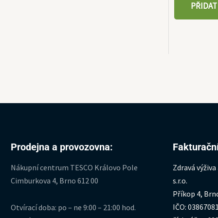
PŘIDAT
Prodejna a provozovna:
Fakturační
Nákupní centrum TESCO Královo Pole
Zdravá výživa
Cimburkova 4, Brno 612 00
s.r.o.
Příkop 4, Brn
IČO: 0386708
Otvírací doba: po – ne 9:00 – 21:00 hod.