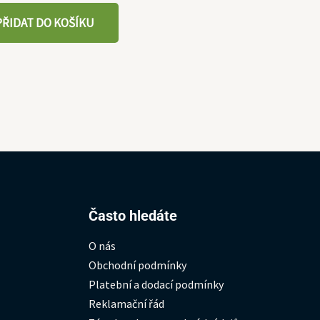
PŘIDAT DO KOŠÍKU
Hledat:
Často hledáte
O nás
Obchodní podmínky
Platební a dodací podmínky
Reklamační řád