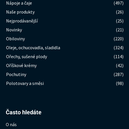
Nápoje a čaje
(497)
Naše produkty
(26)
Nejprodávanější
(25)
Novinky
(21)
Obiloviny
(220)
Oleje, ochucovadla, sladidla
(324)
Ořechy, sušené plody
(114)
Oříškové krémy
(42)
Pochutiny
(287)
Polotovary a směsi
(98)
Hledat:
Často hledáte
O nás