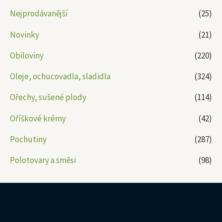
Nejprodávanější
(25)
Novinky
(21)
Obiloviny
(220)
Oleje, ochucovadla, sladidla
(324)
Ořechy, sušené plody
(114)
Oříškové krémy
(42)
Pochutiny
(287)
Polotovary a směsi
(98)