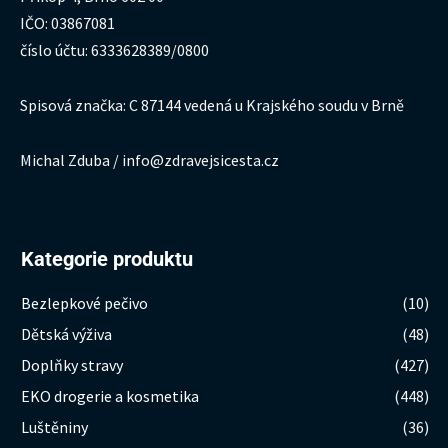
IČO: 03867081
číslo účtu: 6333628389/0800
Spisová značka: C 87144 vedená u Krajského soudu v Brně
Michal Zduba / info@zdravejsicesta.cz
Kategorie produktu
Bezlepkové pečivo
(10)
Dětská výživa
(48)
Doplňky stravy
(427)
EKO drogerie a kosmetika
(448)
Luštěniny
(36)