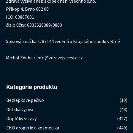
Zdravá výživa aneb škopek není všechno s.r.o.
Příkop 4, Brno 602 00
IČO: 03867081
číslo účtu: 6333628389/0800
Spisová značka: C 87144 vedená u Krajského soudu v Brně
Michal Zduba / info@zdravejsicesta.cz
Kategorie produktu
Bezlepkové pečivo
(10)
Dětská výživa
(48)
Doplňky stravy
(427)
EKO drogerie a kosmetika
(449)