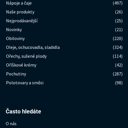
Nápoje a čaje
(497)
Naše produkty
(26)
Nejprodávanější
(25)
Novinky
(21)
Obiloviny
(220)
Oleje, ochucovadla, sladidla
(324)
Ořechy, sušené plody
(114)
Oříškové krémy
(42)
Pochutiny
(287)
Polotovary a směsi
(98)
Hledat:
Často hledáte
O nás