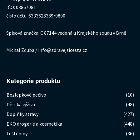
IČO: 03867081
číslo účtu: 6333628389/0800
Spisová značka: C 87144 vedená u Krajského soudu v Brně
Michal Zduba / info@zdravejsicesta.cz
Kategorie produktu
Bezlepkové pečivo
(10)
Dětská výživa
(48)
Doplňky stravy
(427)
EKO drogerie a kosmetika
(448)
Luštěniny
(36)