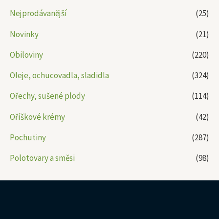
Nejprodávanější
(25)
Novinky
(21)
Obiloviny
(220)
Oleje, ochucovadla, sladidla
(324)
Ořechy, sušené plody
(114)
Oříškové krémy
(42)
Pochutiny
(287)
Polotovary a směsi
(98)