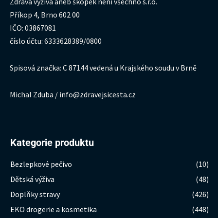
Zdravá výživa aneb škopek není všechno s.r.o.
Příkop 4, Brno 602 00
IČO: 03867081
číslo účtu: 6333628389/0800
Spisová značka: C 87144 vedená u Krajského soudu v Brně
Michal Zduba / info@zdravejsicesta.cz
Kategorie produktu
Bezlepkové pečivo
(10)
Dětská výživa
(48)
Doplňky stravy
(426)
EKO drogerie a kosmetika
(448)