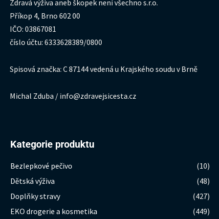
Zdravá výživa aneb škopek není všechno s.r.o.
Příkop 4, Brno 602 00
IČO: 03867081
číslo účtu: 6333628389/0800
Spisová značka: C 87144 vedená u Krajského soudu v Brně
Michal Zduba / info@zdravejsicesta.cz
Kategorie produktu
Bezlepkové pečivo
(10)
Dětská výživa
(48)
Doplňky stravy
(427)
EKO drogerie a kosmetika
(449)