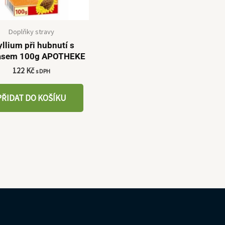
Doplňky stravy
llium při hubnutí s
asem 100g APOTHEKE
122
Kč
s DPH
PŘIDAT DO KOŠÍKU