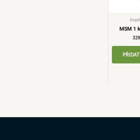
Dopl
MSM 1 k
32
PŘIDAT