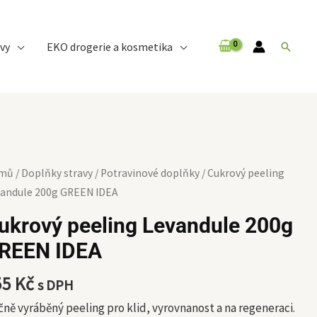
vy
EKO drogerie a kosmetika
Hledat
krový
mů
/
Doplňky stravy
/
Potravinové doplňky
/ Cukrový peeling
ling
andule 200g GREEN IDEA
vandule
ukrový peeling Levandule 200g
0g
REEN IDEA
EEN
EA
55
Kč
s DPH
ožství
ně vyráběný peeling pro klid, vyrovnanost a na regeneraci.