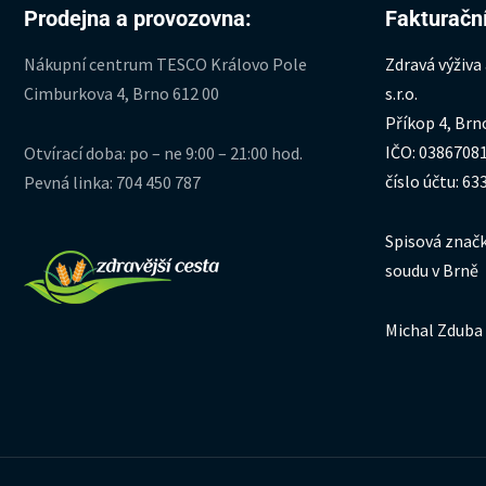
Prodejna a provozovna:
Fakturační
Nákupní centrum TESCO Královo Pole
Zdravá výživa
Cimburkova 4, Brno 612 00
s.r.o.
Příkop 4, Brn
IČO: 0386708
Otvírací doba: po – ne 9:00 – 21:00 hod.
číslo účtu: 6
Pevná linka: 704 450 787
Spisová značk
soudu v Brně
Michal Zduba 