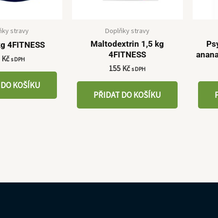
ňky stravy
Doplňky stravy
Maltodextrin 1,5 kg
Psy
g 4FITNESS
4FITNESS
anan
9
Kč
s DPH
155
Kč
s DPH
 DO KOŠÍKU
PŘIDAT DO KOŠÍKU