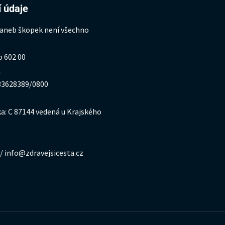
 údaje
 aneb škopek není všechno
o 602 00
1
333628389/0800
a: C 87144 vedená u Krajského
/ info@zdravejsicesta.cz