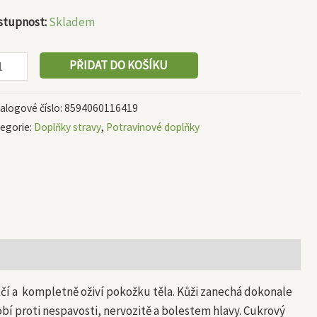
stupnost:
Skladem
PŘIDAT DO KOŠÍKU
alogové číslo:
8594060116419
egorie:
Doplňky stravy
,
Potravinové doplňky
čí a kompletně oživí pokožku těla. Kůži zanechá dokonale
bí proti nespavosti, nervozitě a bolestem hlavy. Cukrový