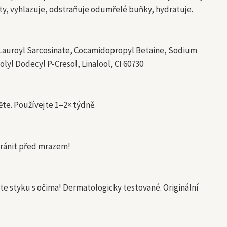
oty, vyhlazuje, odstraňuje odumřelé buňky, hydratuje.
m Lauroyl Sarcosinate, Cocamidopropyl Betaine, Sodium
l Dodecyl P-Cresol, Linalool, CI 60730
te. Používejte 1–2× týdně.
hránit před mrazem!
te styku s očima! Dermatologicky testované. Originální