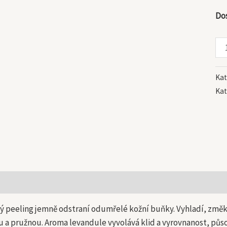
Do
Kat
Kat
 informace
ý peeling jemně odstraní odumřelé kožní buňky. Vyhladí, změk
u a pružnou. Aroma levandule vyvolává klid a vyrovnanost, půso