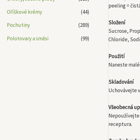
peeling = čis
Oříškové krémy
(44)
Složení
Pochutiny
(289)
Sucrose, Prop
Polotovary a směsi
(99)
Chloride, Sod
Použití
Naneste malé 
Skladování
Uchovávejte v
Všeobecná up
Nepoužívejte 
receptura.