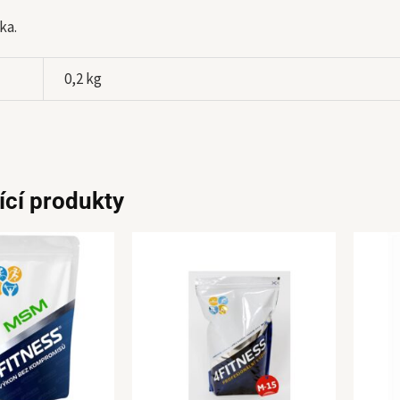
ka.
0,2 kg
ící produkty