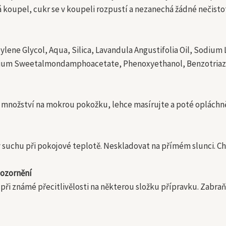
tá koupel, cukr se v koupeli rozpustí a nezanechá žádné nečist
ylene Glycol, Aqua, Silica, Lavandula Angustifolia Oil, Sodiu
ium Sweetalmondamphoacetate, Phenoxyethanol, Benzotriazoly
množství na mokrou pokožku, lehce masírujte a poté opláchně
 suchu při pokojové teplotě. Neskladovat na přímém slunci. C
ozornění
při známé přecitlivělosti na některou složku přípravku. Zabraň