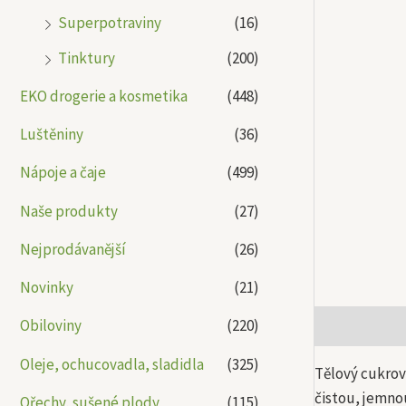
Superpotraviny
(16)
Tinktury
(200)
EKO drogerie a kosmetika
(448)
Luštěniny
(36)
Nápoje a čaje
(499)
Naše produkty
(27)
Nejprodávanější
(26)
Novinky
(21)
Obiloviny
(220)
Popis
Další
Oleje, ochucovadla, sladidla
(325)
Tělový cukrov
čistou, jemno
Ořechy, sušené plody
(115)