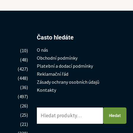
Hledat:
Často hledáte
O nás
(10)
Obchodní podmínky
(48)
Platební a dodací podmínky
(427)
Reklamační řád
(448)
Zásady ochrany osobních údajů
(36)
Kontakty
(497)
(26)
(25)
Hledat
(21)