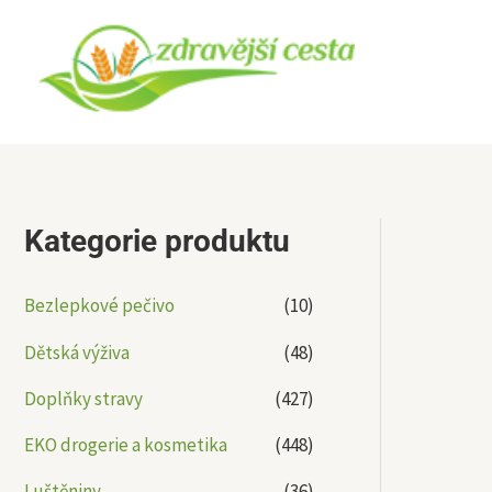
Přeskočit
na
obsah
Kategorie produktu
Bezlepkové pečivo
(10)
Dětská výživa
(48)
Doplňky stravy
(427)
EKO drogerie a kosmetika
(448)
Luštěniny
(36)