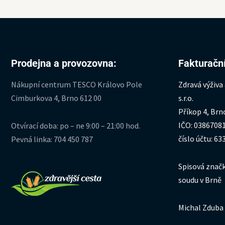
Prodejna a provozovna:
Fakturační
Nákupní centrum TESCO Královo Pole
Zdravá výživa
Cimburkova 4, Brno 612 00
s.r.o.
Příkop 4, Brn
IČO: 0386708
Otvírací doba: po – ne 9:00 – 21:00 hod.
číslo účtu: 6
Pevná linka: 704 450 787
Spisová značk
soudu v Brně
Michal Zduba 