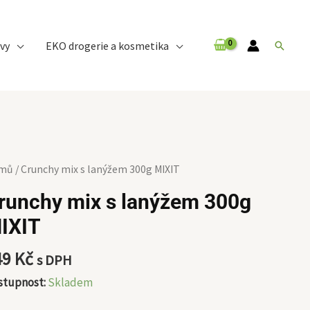
vy
EKO drogerie a kosmetika
Hledat
unchy
mů
/ Crunchy mix s lanýžem 300g MIXIT
x
runchy mix s lanýžem 300g
IXIT
nýžem
0g
49
Kč
s DPH
XIT
ožství
stupnost:
Skladem