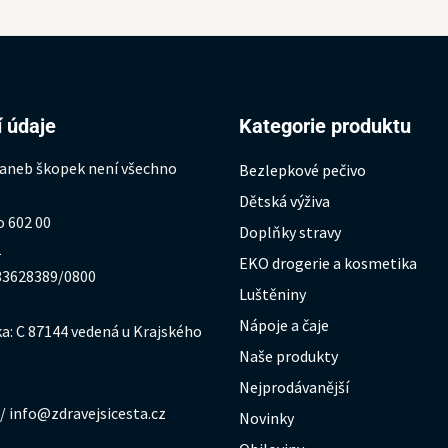
 údaje
Kategorie produktu
 aneb škopek není všechno
Bezlepkové pečivo
Dětská výživa
o 602 00
Doplňky stravy
1
EKO drogerie a kosmetika
333628389/0800
Luštěniny
Nápoje a čaje
a: C 87144 vedená u Krajského
Naše produkty
Nejprodávanější
/ info@zdravejsicesta.cz
Novinky