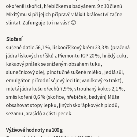
okořenili skořicí, hřebíčkem a badyánem. 9 z 10 členů
Mixitýmu si při jejich přípravě v Mixit království začne
slintat. Zafunguje to i na vás? 🙂
Složení
sušené datle 56,1 %, lískooříškový krém 33,3 % (pražená
jádra lískových oříšků z Piemontu IGP 20 %, hnědý cukr,
kakaový prášek se sníženým obsahem tuku,
slunečnicový olej, plnotučné sušené mléko , jedlá sůl,
emulgátor: přírodní sójový lecitin; vanilkový extrakt),
mletá jádra kešu ořechů 7,9 %, strouhaný kokos 2,1 %,
směs koření 0,6 % (skořice, hřebíček, badyán) Může
obsahovat stopy lepku, jiných skořápkových plodů,
sezamu, arašídů a části pecek.
Výživové hodnoty na 100 g