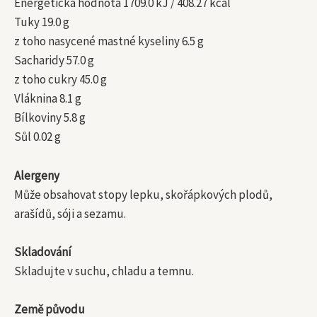
Energetická hodnota 1709.0 kJ / 408.27 kcal
Tuky 19.0 g
z toho nasycené mastné kyseliny 6.5 g
Sacharidy 57.0 g
z toho cukry 45.0 g
Vláknina 8.1 g
Bílkoviny 5.8 g
Sůl 0.02 g
Alergeny
Může obsahovat stopy lepku, skořápkových plodů,
arašídů, sóji a sezamu.
Skladování
Skladujte v suchu, chladu a temnu.
Země původu