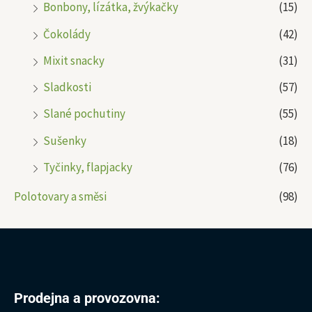
Bonbony, lízátka, žvýkačky
(15)
Čokolády
(42)
Mixit snacky
(31)
Sladkosti
(57)
Slané pochutiny
(55)
Sušenky
(18)
Tyčinky, flapjacky
(76)
Polotovary a směsi
(98)
Prodejna a provozovna: