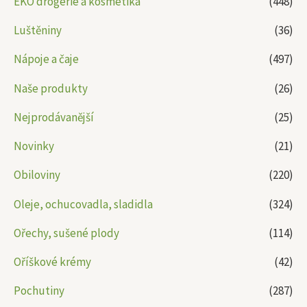
EKO drogerie a kosmetika
(448)
Luštěniny
(36)
Nápoje a čaje
(497)
Naše produkty
(26)
Nejprodávanější
(25)
Novinky
(21)
Obiloviny
(220)
Oleje, ochucovadla, sladidla
(324)
Ořechy, sušené plody
(114)
Oříškové krémy
(42)
Pochutiny
(287)