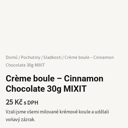
Domů
/
Pochutiny
/
Sladkosti
/ Crème boule – Cinnamon
Chocolate 30g MIXIT
Crème boule – Cinnamon
Chocolate 30g MIXIT
25
Kč
s DPH
Vzali jsme všemi milované krémové koule a udělali
voňavý zázrak.