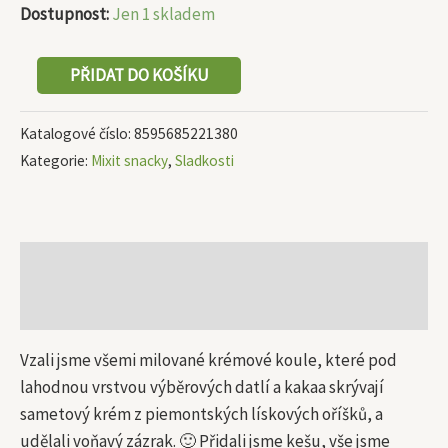
Dostupnost:
Jen 1 skladem
PŘIDAT DO KOŠÍKU
Katalogové číslo:
8595685221380
Kategorie:
Mixit snacky
,
Sladkosti
Popis
Další informace
Vzali jsme všemi milované krémové koule, které pod
lahodnou vrstvou výběrových datlí a kakaa skrývají
sametový krém z piemontských lískových oříšků, a
udělali voňavý zázrak. 🙂 Přidali jsme kešu, vše jsme