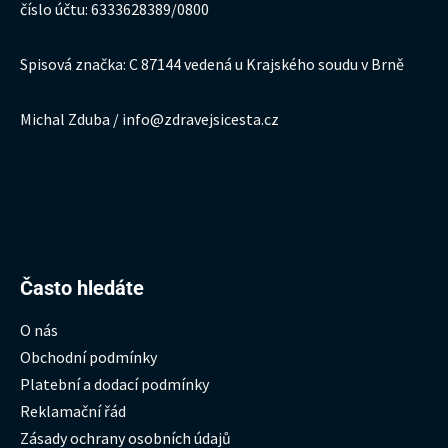
číslo účtu: 6333628389/0800
Spisová značka: C 87144 vedená u Krajského soudu v Brně
Michal Zduba / info@zdravejsicesta.cz
Hledat:
Často hledáte
O nás
Obchodní podmínky
Platební a dodací podmínky
Reklamační řád
Zásady ochrany osobních údajů