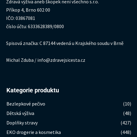
Zdravá výživa aneb škopek není všechno s.r.o.
Příkop 4, Brno 602 00
IČO: 03867081
číslo účtu: 6333628389/0800
Spisová značka: C 87144 vedená u Krajského soudu v Brně
Michal Zduba / info@zdravejsicesta.cz
Kategorie produktu
Bezlepkové pečivo
(10)
Dětská výživa
(48)
Doplňky stravy
(427)
EKO drogerie a kosmetika
(448)