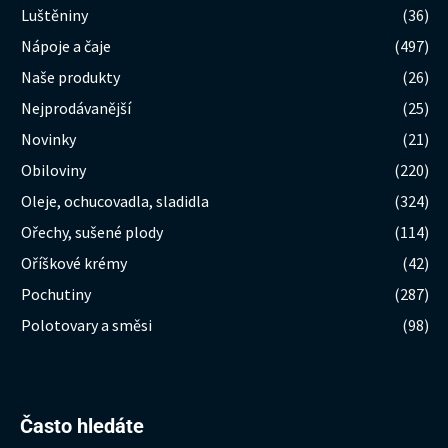
Luštěniny
(36)
Nápoje a čaje
(497)
Naše produkty
(26)
Nejprodávanější
(25)
Novinky
(21)
Obiloviny
(220)
Oleje, ochucovadla, sladidla
(324)
Ořechy, sušené plody
(114)
Oříškové krémy
(42)
Pochutiny
(287)
Polotovary a směsi
(98)
Hledat:
Často hledáte