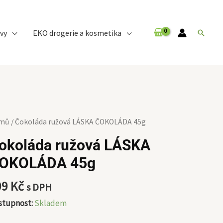
vy
EKO drogerie a kosmetika
Hledat
koláda
mů
/ Čokoláda ružová LÁSKA ČOKOLÁDA 45g
ová
okoláda ružová LÁSKA
SKA
OKOLÁDA 45g
KOLÁDA
g
09
Kč
s DPH
ožství
stupnost:
Skladem