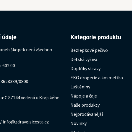
 údaje
Kategorie produktu
 aneb škopek není všechno
Bezlepkové pečivo
Dětská výživa
o 602 00
Doplňky stravy
1
EKO drogerie a kosmetika
333628389/0800
Luštěniny
Nápoje a čaje
a: C 87144 vedená u Krajského
Naše produkty
Nejprodávanější
/ info@zdravejsicesta.cz
Novinky