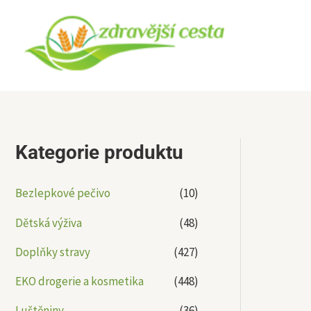
Přeskočit
na
obsah
Kategorie produktu
Bezlepkové pečivo
(10)
Dětská výživa
(48)
Doplňky stravy
(427)
EKO drogerie a kosmetika
(448)
Luštěniny
(36)