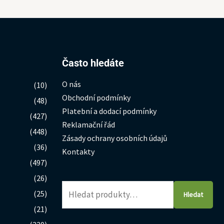
Hledat:
Často hledáte
O nás
(10)
Obchodní podmínky
(48)
Platební a dodací podmínky
(427)
Reklamační řád
(448)
Zásady ochrany osobních údajů
(36)
Kontakty
(497)
(26)
(25)
Hledat
(21)