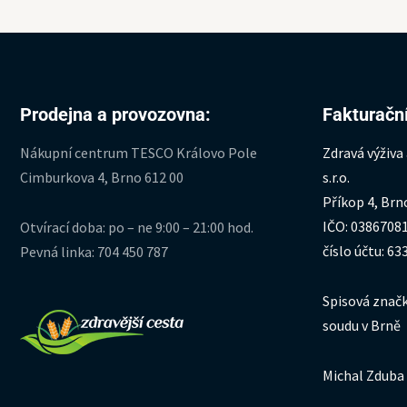
Prodejna a provozovna:
Fakturační
Nákupní centrum TESCO Královo Pole
Zdravá výživa
Cimburkova 4, Brno 612 00
s.r.o.
Příkop 4, Brn
IČO: 0386708
Otvírací doba: po – ne 9:00 – 21:00 hod.
číslo účtu: 6
Pevná linka: 704 450 787
Spisová značk
soudu v Brně
Michal Zduba 