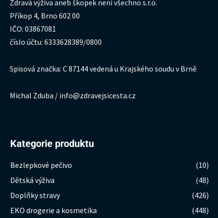
Zdravá výživa aneb škopek není všechno s.r.o.
Příkop 4, Brno 602 00
IČO: 03867081
číslo účtu: 6333628389/0800
Spisová značka: C 87144 vedená u Krajského soudu v Brně
Michal Zduba / info@zdravejsicesta.cz
Kategorie produktu
Bezlepkové pečivo
(10)
Dětská výživa
(48)
Doplňky stravy
(426)
EKO drogerie a kosmetika
(448)