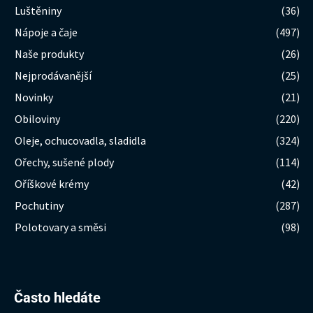
Luštěniny
(36)
Nápoje a čaje
(497)
Naše produkty
(26)
Nejprodávanější
(25)
Novinky
(21)
Obiloviny
(220)
Oleje, ochucovadla, sladidla
(324)
Ořechy, sušené plody
(114)
Oříškové krémy
(42)
Pochutiny
(287)
Polotovary a směsi
(98)
Hledat:
Často hledáte