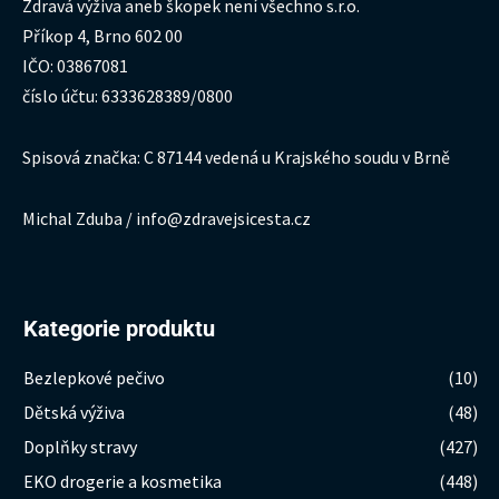
Zdravá výživa aneb škopek není všechno s.r.o.
Příkop 4, Brno 602 00
IČO: 03867081
číslo účtu: 6333628389/0800
Spisová značka: C 87144 vedená u Krajského soudu v Brně
Michal Zduba / info@zdravejsicesta.cz
Kategorie produktu
Bezlepkové pečivo
(10)
Dětská výživa
(48)
Doplňky stravy
(427)
EKO drogerie a kosmetika
(448)