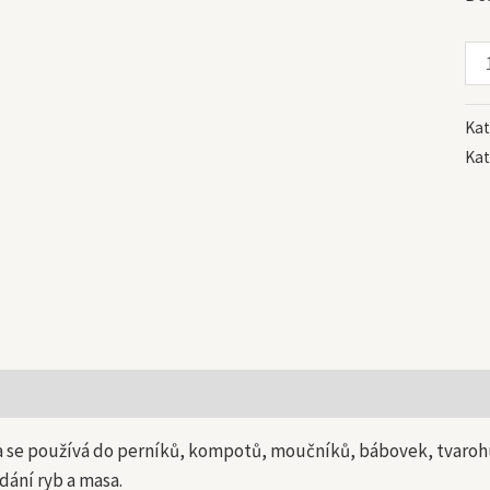
Kat
Kat
 informace
a se používá do perníků, kompotů, moučníků, bábovek, tvarohu
dání ryb a masa.