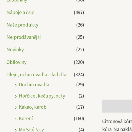
Nápoje a čaje
(497)
Naše produkty
(26)
Nejprodávanější
(25)
Novinky
(22)
Obiloviny
(220)
Oleje, ochucovadla, sladidla
(324)
Dochucovadla
(29)
Hořčice, kečupy, octy
(2)
Popis
Další
Kakao, karob
(17)
Koření
(160)
Citronová kůr
kůra. Na naklá
Mořské řasy
(4)