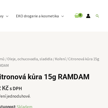
vy
EKO drogerie a kosmetika
Hledat
ronová
mů
/
Oleje, ochucovadla, sladidla
/
Koření
/ Citronová kůra 15g
a
MDAM
g
itronová kůra 15g RAMDAM
MDAM
ožství
2
Kč
s DPH
ření jednoduhové.
stupnost:
Skladem