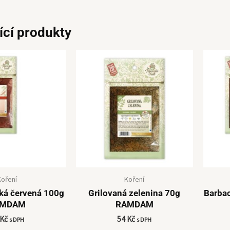
ící produkty
Koření
Koření
dká červená 100g
Grilovaná zelenina 70g
Barba
AMDAM
RAMDAM
Kč
54
Kč
s DPH
s DPH