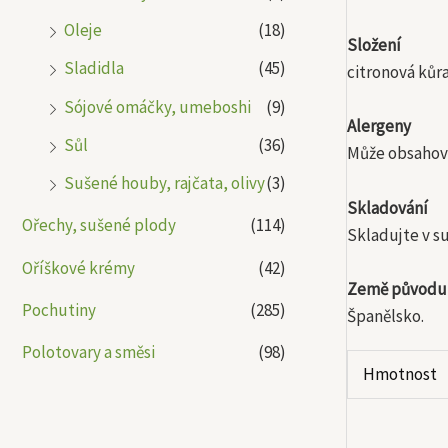
Oleje
(18)
Složení
Sladidla
(45)
citronová kůr
Sójové omáčky, umeboshi
(9)
Alergeny
Sůl
(36)
Může obsahovat
Sušené houby, rajčata, olivy
(3)
Skladování
Ořechy, sušené plody
(114)
Skladujte v s
Oříškové krémy
(42)
Země původu
Pochutiny
(285)
Španělsko.
Polotovary a směsi
(98)
Hmotnost