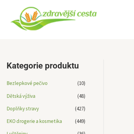
Přeskočit
na
obsah
Kategorie produktu
Bezlepkové pečivo
(10)
Dětská výživa
(48)
Doplňky stravy
(427)
EKO drogerie a kosmetika
(449)
Luštěniny
(36)