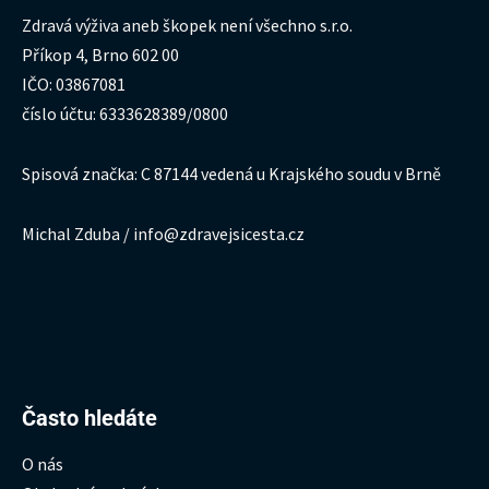
Zdravá výživa aneb škopek není všechno s.r.o.
Příkop 4, Brno 602 00
IČO: 03867081
číslo účtu: 6333628389/0800
Spisová značka: C 87144 vedená u Krajského soudu v Brně
Michal Zduba / info@zdravejsicesta.cz
Hledat:
Často hledáte
O nás