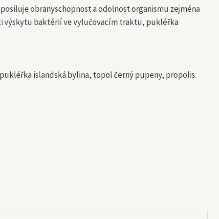
é posiluje obranyschopnost a odolnost organismu zejména
i výskytu baktérií ve vylučovacím traktu, pukléřka
, pukléřka islandská bylina, topol černý pupeny, propolis.