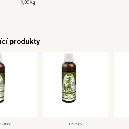
0,09 kg
ící produkty
inktury
Tinktury