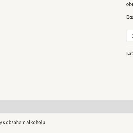
obr
Do
Kat
 informace
y s obsahem alkoholu