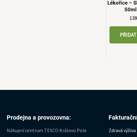
Lékořice – 
50ml
13
PŘIDAT
Prodejna a provozovna:
Fakturační
Nákupní centrum TESCO Královo Pole
Zdravá výživa