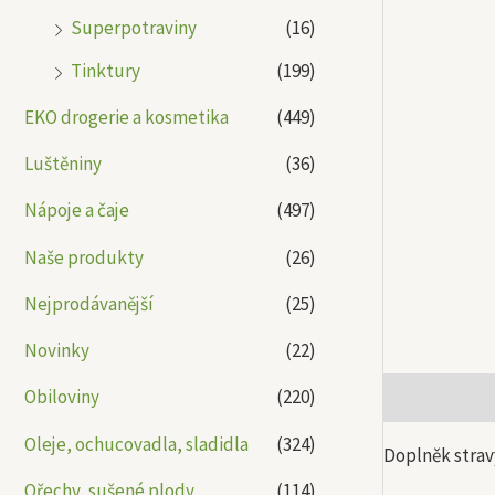
Superpotraviny
(16)
Tinktury
(199)
EKO drogerie a kosmetika
(449)
Luštěniny
(36)
Nápoje a čaje
(497)
Naše produkty
(26)
Nejprodávanější
(25)
Novinky
(22)
Obiloviny
(220)
Popis
Další
Oleje, ochucovadla, sladidla
(324)
Doplněk strav
Ořechy, sušené plody
(114)