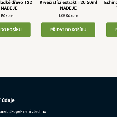
Sladké dřevo T22
Krvečistící extrakt T20 50ml
Echin
 NADĚJE
NADĚJE
9
Kč
139
Kč
s DPH
s DPH
 DO KOŠÍKU
PŘIDAT DO KOŠÍKU
 údaje
 aneb škopek není všechno