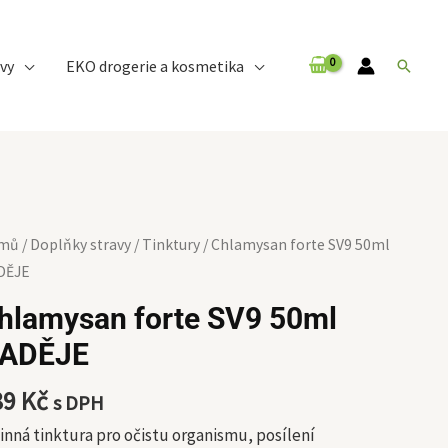
vy
EKO drogerie a kosmetika
Hledat
lamysan
mů
/
Doplňky stravy
/
Tinktury
/ Chlamysan forte SV9 50ml
te
DĚJE
9
hlamysan forte SV9 50ml
ml
ADĚJE
DĚJE
ožství
89
Kč
s DPH
inná tinktura pro očistu organismu, posílení