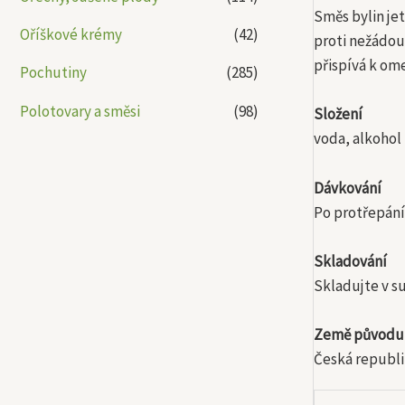
Směs bylin je
Oříškové krémy
(42)
proti nežádou
přispívá k om
Pochutiny
(285)
Polotovary a směsi
(98)
Složení
voda, alkohol 
Dávkování
Po protřepání
Skladování
Skladujte v su
Země původu
Česká republi