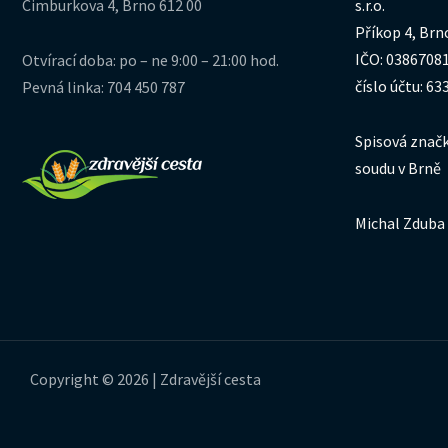
Cimburkova 4, Brno 612 00
s.r.o.
Příkop 4, Brn
IČO: 0386708
Otvírací doba: po – ne 9:00 – 21:00 hod.
číslo účtu: 6
Pevná linka: 704 450 787
Spisová značk
soudu v Brně
Michal Zduba 
Copyright © 2026 | Zdravější cesta