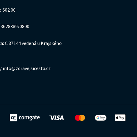
o 602 00
1
333628389/0800
a: C 87144 vedená u Krajského
/ info@zdravejsicesta.cz