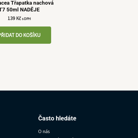
acea Třapatka nachová
T7 50ml NADĚJE
139
Kč
s DPH
PŘIDAT DO KOŠÍKU
Hledat:
Často hledáte
O nás