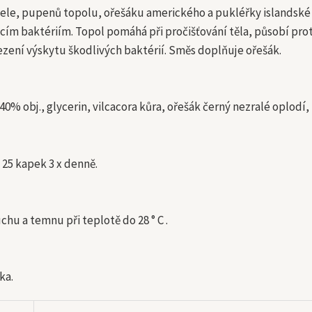
tele, pupenů topolu, ořešáku amerického a pukléřky islandsk
cím baktériím. Topol pomáhá při pročišťování těla, působí prot
ezení výskytu škodlivých baktérií. Směs doplňuje ořešák.
40% obj., glycerin, vilcacora kůra, ořešák černý nezralé oplodí
 25 kapek 3 x denně.
chu a temnu při teplotě do 28 ° C .
ka.