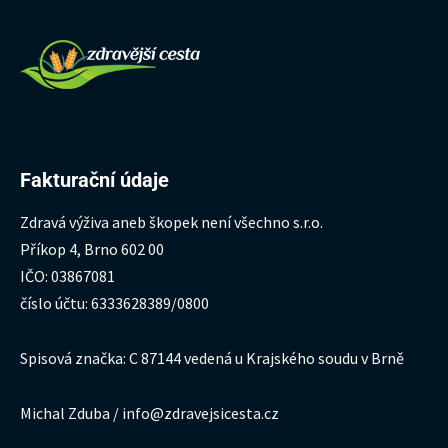
Fakturační údaje
Zdravá výživa aneb škopek není všechno s.r.o.
Příkop 4, Brno 602 00
IČO: 03867081
číslo účtu: 6333628389/0800
Spisová značka: C 87144 vedená u Krajského soudu v Brně
Michal Zduba / info@zdravejsicesta.cz