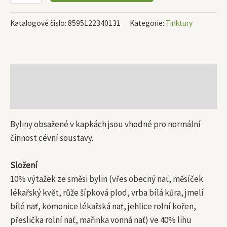
Katalogové číslo:
8595122340131
Kategorie:
Tinktury
Popis
Další informace
Byliny obsažené v kapkách jsou vhodné pro normální
činnost cévní soustavy.
Složení
10% výtažek ze směsi bylin (vřes obecný nať, měsíček
lékařský květ, růže šípková plod, vrba bílá kůra, jmelí
bílé nať, komonice lékařská nať, jehlice rolní kořen,
přeslička rolní nať, mařinka vonná nať) ve 40% lihu