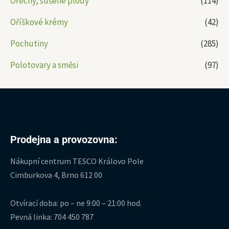
Ořechy, sušené plody
(114)
Oříškové krémy
(42)
Pochutiny
(285)
Polotovary a směsi
(97)
Prodejna a provozovna:
Nákupní centrum TESCO Královo Pole
Cimburkova 4, Brno 612 00
Otvírací doba: po – ne 9:00 – 21:00 hod.
Pevná linka: 704 450 787