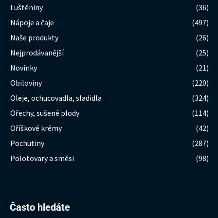
Luštěniny
(36)
Nápoje a čaje
(497)
Naše produkty
(26)
Nejprodávanější
(25)
Novinky
(21)
Obiloviny
(220)
Oleje, ochucovadla, sladidla
(324)
Ořechy, sušené plody
(114)
Oříškové krémy
(42)
Pochutiny
(287)
Polotovary a směsi
(98)
Hledat:
Často hledáte