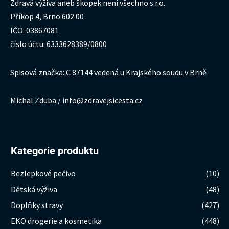
Zdravá výživa aneb škopek není všechno s.r.o.
Příkop 4, Brno 602 00
IČO: 03867081
číslo účtu: 6333628389/0800
Spisová značka: C 87144 vedená u Krajského soudu v Brně
Michal Zduba / info@zdravejsicesta.cz
Kategorie produktu
Bezlepkové pečivo
(10)
Dětská výživa
(48)
Doplňky stravy
(427)
EKO drogerie a kosmetika
(448)