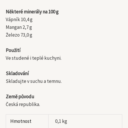
Některé minerály na 100 g
Vápník 10,4 g
Mangan 2,7 g
Železo 73,0 g
Použití
Ve studené i teplé kuchyni.
Skladování
Skladujte v suchu a temnu.
Země původu
Česká republika.
Hmotnost
0,1 kg