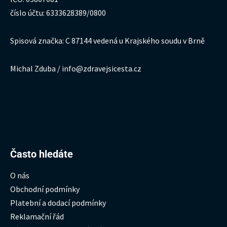
číslo účtu: 6333628389/0800
Spisová značka: C 87144 vedená u Krajského soudu v Brně
Michal Zduba / info@zdravejsicesta.cz
Hledat:
Často hledáte
O nás
Obchodní podmínky
Platební a dodací podmínky
Reklamační řád