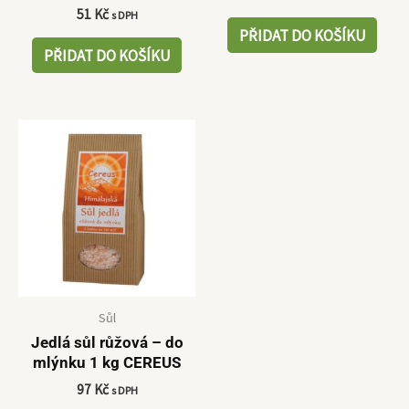
51
Kč
s DPH
PŘIDAT DO KOŠÍKU
PŘIDAT DO KOŠÍKU
Sůl
Jedlá sůl růžová – do
mlýnku 1 kg CEREUS
97
Kč
s DPH