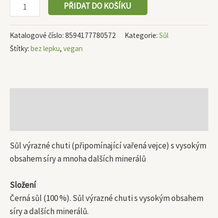
PŘIDAT DO KOŠÍKU
Katalogové číslo:
8594177780572
Kategorie:
Sůl
Štítky:
bez lepku
,
vegan
Popis
Další informace
Sůl výrazné chuti (připomínající vařená vejce) s vysokým
obsahem síry a mnoha dalších minerálů
Složení
Černá sůl (100 %). Sůl výrazné chuti s vysokým obsahem
síry a dalších minerálů.