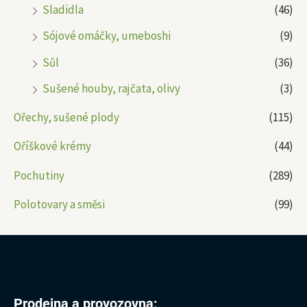
Sladidla
(46)
Sójové omáčky, umeboshi
(9)
Sůl
(36)
Sušené houby, rajčata, olivy
(3)
Ořechy, sušené plody
(115)
Oříškové krémy
(44)
Pochutiny
(289)
Polotovary a směsi
(99)
Prodejna a provozovna: