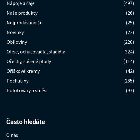
Nápoje a čaje
(497)
Naše produkty
(26)
Nejprodávanější
(25)
Novinky
(22)
Obiloviny
(220)
Oleje, ochucovadla, sladidla
(324)
Ořechy, sušené plody
(114)
Oříškové krémy
(42)
Pochutiny
(285)
Polotovary a směsi
(97)
Hledat:
Často hledáte
O nás