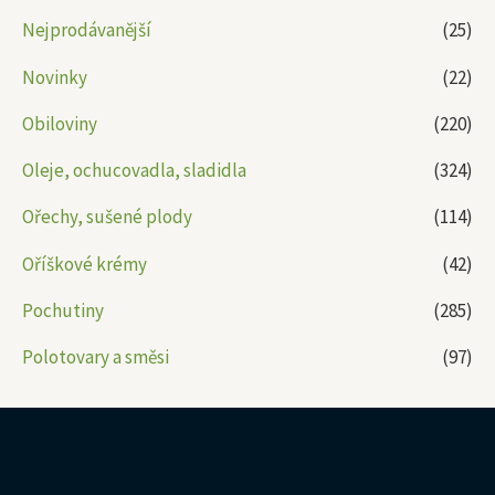
Nejprodávanější
(25)
Novinky
(22)
Obiloviny
(220)
Oleje, ochucovadla, sladidla
(324)
Ořechy, sušené plody
(114)
Oříškové krémy
(42)
Pochutiny
(285)
Polotovary a směsi
(97)