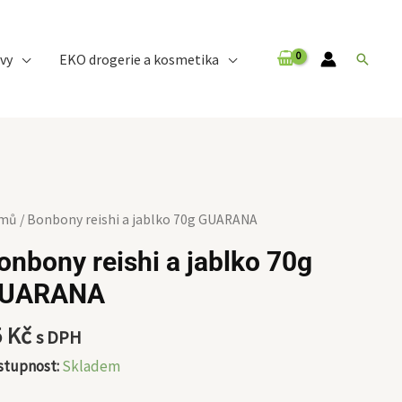
vy
EKO drogerie a kosmetika
Hledat
nbony
mů
/ Bonbony reishi a jablko 70g GUARANA
shi
onbony reishi a jablko 70g
UARANA
lko
g
5
Kč
s DPH
ARANA
ožství
stupnost:
Skladem