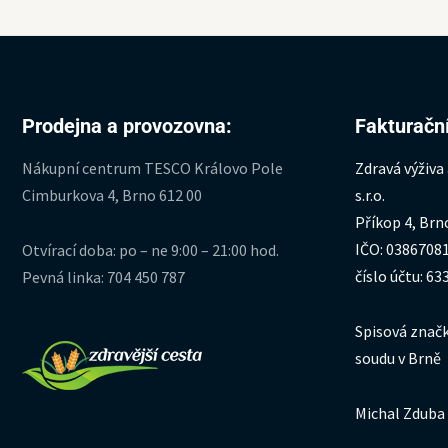
Prodejna a provozovna:
Fakturační
Nákupní centrum TESCO Královo Pole
Zdravá výživa
Cimburkova 4, Brno 612 00
s.r.o.
Příkop 4, Brn
IČO: 0386708
Otvírací doba: po – ne 9:00 – 21:00 hod.
číslo účtu: 6
Pevná linka: 704 450 787
Spisová značk
soudu v Brně
Michal Zduba 