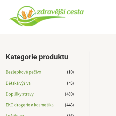
Přeskočit
na
obsah
Kategorie produktu
Bezlepkové pečivo
(10)
Dětská výživa
(48)
Doplňky stravy
(430)
EKO drogerie a kosmetika
(448)
Luštěniny
(36)