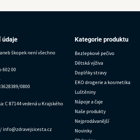
 údaje
Kategorie produktu
 aneb škopek není všechno
Bezlepkové pečivo
Dětská výživa
o 602 00
Doplňky stravy
1
EKO drogerie a kosmetika
333628389/0800
Luštěniny
Nápoje a čaje
a: C 87144 vedená u Krajského
Naše produkty
Nejprodávanější
/ info@zdravejsicesta.cz
Novinky