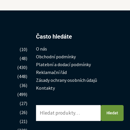
Hledat:
Často hledáte
O nás
(10)
Obchodní podmínky
(48)
Platební a dodací podmínky
(430)
Reklamační řád
(448)
Zásady ochrany osobních údajů
(36)
Kontakty
(499)
(27)
(26)
Hledat
(21)