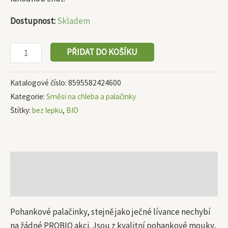
Dostupnost:
Skladem
PŘIDAT DO KOŠÍKU
Katalogové číslo:
8595582424600
Kategorie:
Směsi na chleba a palačinky
Štítky:
bez lepku
,
BIO
Popis
Další informace
Pohankové palačinky, stejně jako ječné lívance nechybí
na žádné PROBIO akci. Jsou z kvalitní pohankové mouky,