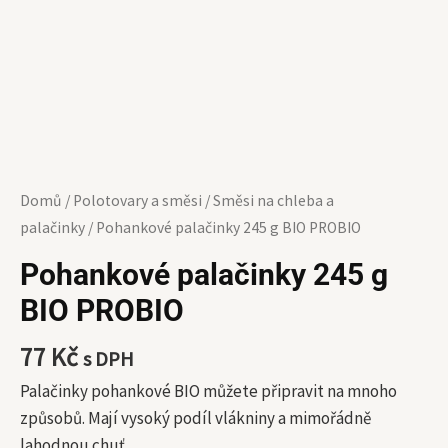
Domů
/
Polotovary a směsi
/
Směsi na chleba a
palačinky
/ Pohankové palačinky 245 g BIO PROBIO
Pohankové palačinky 245 g
BIO PROBIO
77
Kč
s DPH
Palačinky pohankové BIO můžete připravit na mnoho
způsobů. Mají vysoký podíl vlákniny a mimořádně
lahodnou chuť.