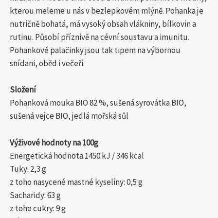
kterou meleme u nás v bezlepkovém mlýně. Pohanka je
nutričně bohatá, má vysoký obsah vlákniny, bílkovin a
rutinu. Působí příznivě na cévní soustavu a imunitu.
Pohankové palačinky jsou tak tipem na výbornou
snídani, oběd i večeři.
Složení
Pohanková mouka BIO 82 %, sušená syrovátka BIO,
sušená vejce BIO, jedlá mořská sůl
Výživové hodnoty na 100g
Energetická hodnota 1450 kJ / 346 kcal
Tuky: 2,3 g
z toho nasycené mastné kyseliny: 0,5 g
Sacharidy: 63 g
z toho cukry: 9 g