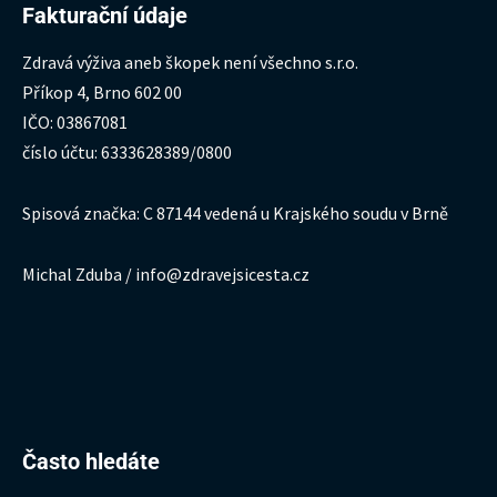
Fakturační údaje
Zdravá výživa aneb škopek není všechno s.r.o.
Příkop 4, Brno 602 00
IČO: 03867081
číslo účtu: 6333628389/0800
Spisová značka: C 87144 vedená u Krajského soudu v Brně
Michal Zduba / info@zdravejsicesta.cz
Hledat:
Často hledáte