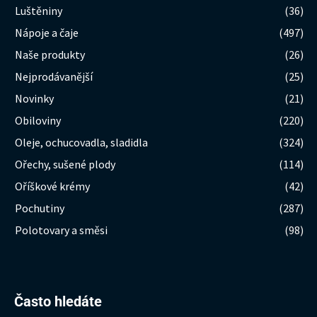
Luštěniny
(36)
Nápoje a čaje
(497)
Naše produkty
(26)
Nejprodávanější
(25)
Novinky
(21)
Obiloviny
(220)
Oleje, ochucovadla, sladidla
(324)
Ořechy, sušené plody
(114)
Oříškové krémy
(42)
Pochutiny
(287)
Polotovary a směsi
(98)
Hledat:
Často hledáte