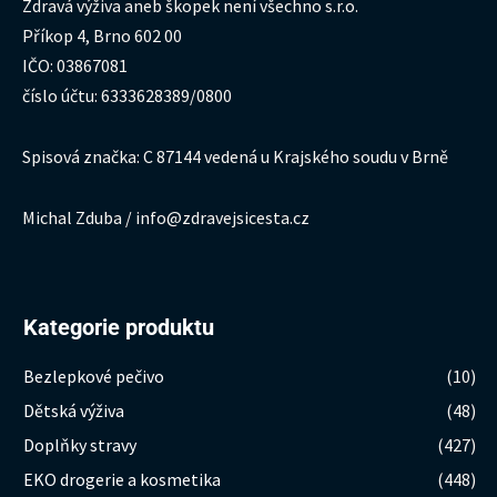
Zdravá výživa aneb škopek není všechno s.r.o.
Příkop 4, Brno 602 00
IČO: 03867081
číslo účtu: 6333628389/0800
Spisová značka: C 87144 vedená u Krajského soudu v Brně
Michal Zduba / info@zdravejsicesta.cz
Kategorie produktu
Bezlepkové pečivo
(10)
Dětská výživa
(48)
Doplňky stravy
(427)
EKO drogerie a kosmetika
(448)