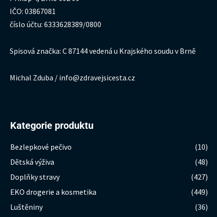
IČO: 03867081
číslo účtu: 6333628389/0800
Spisová značka: C 87144 vedená u Krajského soudu v Brně
Michal Zduba / info@zdravejsicesta.cz
Kategorie produktu
Bezlepkové pečivo
(10)
Dětská výživa
(48)
Doplňky stravy
(427)
EKO drogerie a kosmetika
(449)
Luštěniny
(36)