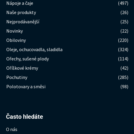
Nápoje a čaje
(497)
Naše produkty
(26)
Nejprodávanější
(25)
Novinky
(22)
Obiloviny
(220)
Oleje, ochucovadla, sladidla
(324)
Ořechy, sušené plody
(114)
Oříškové krémy
(42)
Pochutiny
(285)
Polotovary a směsi
(98)
Hledat:
Často hledáte
O nás