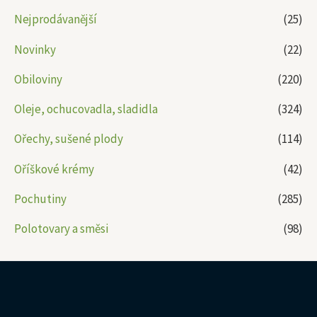
Nejprodávanější
(25)
Novinky
(22)
Obiloviny
(220)
Oleje, ochucovadla, sladidla
(324)
Ořechy, sušené plody
(114)
Oříškové krémy
(42)
Pochutiny
(285)
Polotovary a směsi
(98)