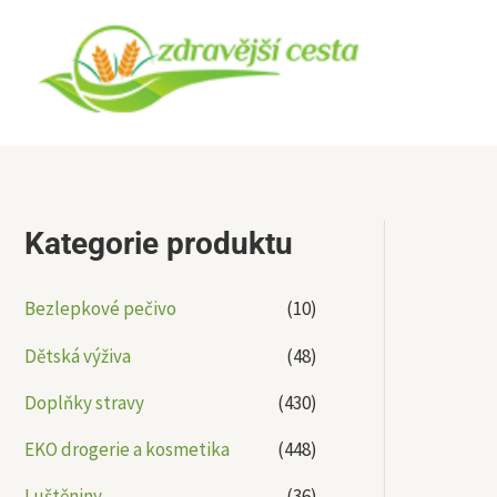
Přeskočit
na
obsah
Kategorie produktu
Bezlepkové pečivo
(10)
Dětská výživa
(48)
Doplňky stravy
(430)
EKO drogerie a kosmetika
(448)
Luštěniny
(36)