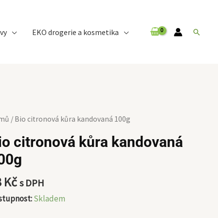
vy
EKO drogerie a kosmetika
Hledat
mů
/ Bio citronová kůra kandovaná 100g
ronová
io citronová kůra kandovaná
a
00g
ndovaná
0g
8
Kč
s DPH
ožství
stupnost:
Skladem