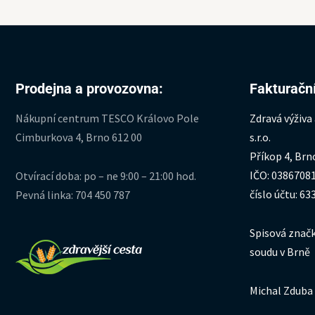
Prodejna a provozovna:
Fakturační
Nákupní centrum TESCO Královo Pole
Zdravá výživa
Cimburkova 4, Brno 612 00
s.r.o.
Příkop 4, Brn
IČO: 0386708
Otvírací doba: po – ne 9:00 – 21:00 hod.
číslo účtu: 6
Pevná linka: 704 450 787
Spisová značk
soudu v Brně
Michal Zduba 