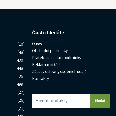
Hledat:
Často hledáte
O nás
(10)
Obchodní podmínky
(48)
Platební a dodací podmínky
(430)
Reklamační řád
(448)
Zásady ochrany osobních údajů
(36)
Kontakty
(499)
(27)
(26)
Hledat
(21)