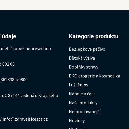
 údaje
Kategorie produktu
 aneb škopek není všechno
Bezlepkové pečivo
Dětská výživa
o 602 00
Doplňky stravy
1
EKO drogerie a kosmetika
333628389/0800
Luštěniny
Nápoje a čaje
a: C 87144 vedená u Krajského
Naše produkty
Nejprodávanější
/ info@zdravejsicesta.cz
Novinky