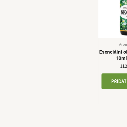
Arom
Esenciální o
10ml
11
PŘIDAT