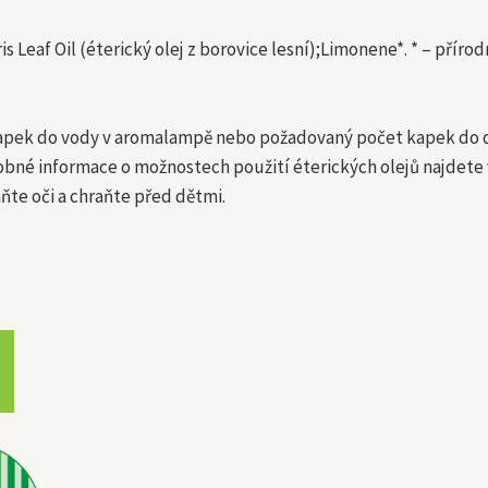
is Leaf Oil (éterický olej z borovice lesní);Limonene*. * – přír
kapek do vody v aromalampě nebo požadovaný počet kapek do di
robné informace o možnostech použití éterických olejů najdete
ňte oči a chraňte před dětmi.