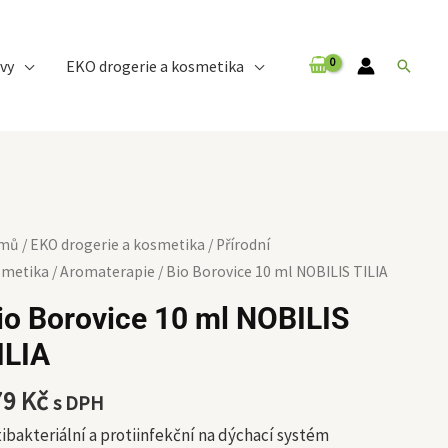
vy
EKO drogerie a kosmetika
Hledat
mů
/
EKO drogerie a kosmetika
/
Přírodní
ovice
smetika
/
Aromaterapie
/ Bio Borovice 10 ml NOBILIS TILIA
io Borovice 10 ml NOBILIS
ILIA
BILIS
IA
79
Kč
s DPH
ožství
ibakteriální a protiinfekční na dýchací systém