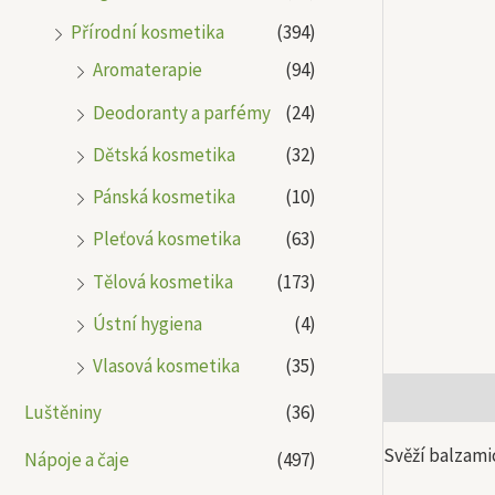
Přírodní kosmetika
(394)
Aromaterapie
(94)
Deodoranty a parfémy
(24)
Dětská kosmetika
(32)
Pánská kosmetika
(10)
Pleťová kosmetika
(63)
Tělová kosmetika
(173)
Ústní hygiena
(4)
Vlasová kosmetika
(35)
Popis
Další
Luštěniny
(36)
Svěží balzamic
Nápoje a čaje
(497)