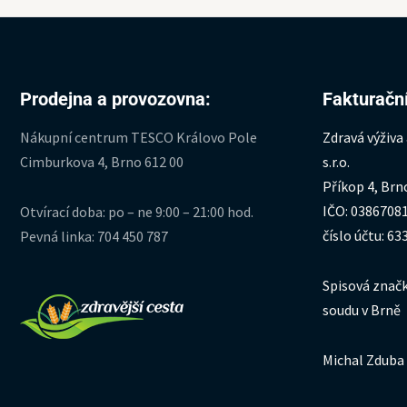
Prodejna a provozovna:
Fakturační
Nákupní centrum TESCO Královo Pole
Zdravá výživa
Cimburkova 4, Brno 612 00
s.r.o.
Příkop 4, Brn
IČO: 0386708
Otvírací doba: po – ne 9:00 – 21:00 hod.
číslo účtu: 6
Pevná linka: 704 450 787
Spisová značk
soudu v Brně
Michal Zduba 