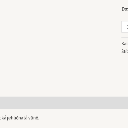
Do
Kat
Ští
 informace
ká jehličnatá vůně.