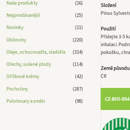
Naše produkty
(26)
Složení
Pinus Sylvestr
Nejprodávanější
(25)
Novinky
(21)
Použití
Přidejte 3-5 
Obiloviny
(220)
inhalaci. Pod
Oleje, ochucovadla, sladidla
(324)
pokožku, chra
Ořechy, sušené plody
(114)
Země původu
ČR
Oříškové krémy
(42)
Pochutiny
(287)
Polotovary a směsi
(98)