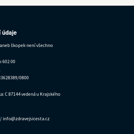
 údaje
 aneb škopek není všechno
o 602 00
1
333628389/0800
a: C 87144 vedená u Krajského
/ info@zdravejsicesta.cz