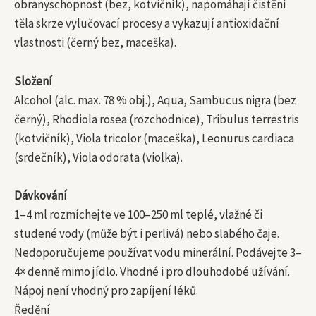
obranyschopnost (bez, kotvičník), napomáhají čistění
těla skrze vylučovací procesy a vykazují antioxidační
vlastnosti (černý bez, maceška).
Složení
Alcohol (alc. max. 78 % obj.), Aqua, Sambucus nigra (bez
černý), Rhodiola rosea (rozchodnice), Tribulus terrestris
(kotvičník), Viola tricolor (maceška), Leonurus cardiaca
(srdečník), Viola odorata (violka).
Dávkování
1–4 ml rozmíchejte ve 100–250 ml teplé, vlažné či
studené vody (může být i perlivá) nebo slabého čaje.
Nedoporučujeme používat vodu minerální. Podávejte 3–
4× denně mimo jídlo. Vhodné i pro dlouhodobé užívání.
Nápoj není vhodný pro zapíjení léků.
Ředění