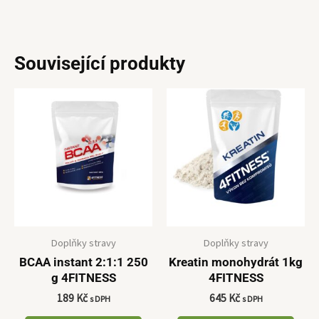
Související produkty
Doplňky stravy
Doplňky stravy
BCAA instant 2:1:1 250
Kreatin monohydrát 1kg
g 4FITNESS
4FITNESS
189
Kč
645
Kč
s DPH
s DPH