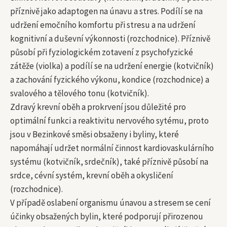
příznivě jako adaptogen na únavu a stres. Podílí se na
udržení emočního komfortu při stresu a na udržení
kognitivní a duševní výkonnosti (rozchodnice). Příznivě
působí při fyziologickém zotavení z psychofyzické
zátěže (violka) a podílí se na udržení energie (kotvičník)
a zachování fyzického výkonu, kondice (rozchodnice) a
svalového a tělového tonu (kotvičník).
Zdravý krevní oběh a prokrvení jsou důležité pro
optimální funkci a reaktivitu nervového sytému, proto
jsou v Bezinkové směsi obsaženy i byliny, které
napomáhají udržet normální činnost kardiovaskulárního
systému (kotvičník, srdečník), také příznivě působí na
srdce, cévní systém, krevní oběh a okysličení
(rozchodnice).
V případě oslabení organismu únavou a stresem se cení
účinky obsažených bylin, které podporují přirozenou