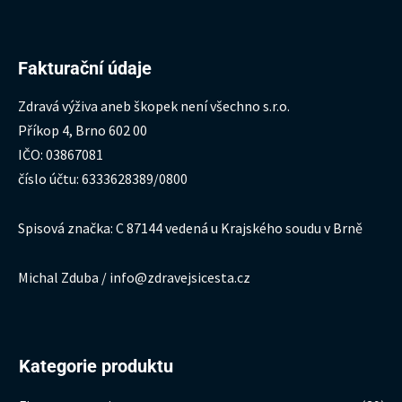
Fakturační údaje
Zdravá výživa aneb škopek není všechno s.r.o.
Příkop 4, Brno 602 00
IČO: 03867081
číslo účtu: 6333628389/0800
Spisová značka: C 87144 vedená u Krajského soudu v Brně
Michal Zduba / info@zdravejsicesta.cz
Kategorie produktu