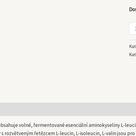
Do
Kat
Kat
 informace
bsahuje volné, fermentované esenciální aminokyseliny L-leucin,
s rozvětveným řetězcem L-leucin, L-isoleucin, L-valin jsou pro 