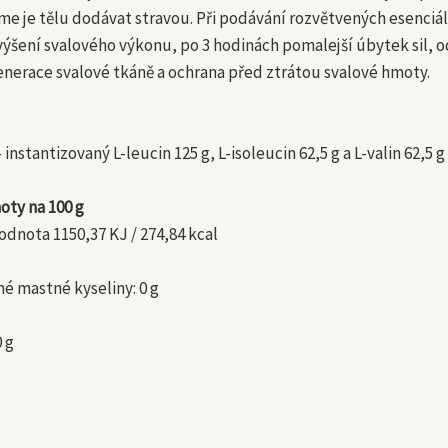
íme je tělu dodávat stravou. Při podávání rozvětvených esenci
ýšení svalového výkonu, po 3 hodinách pomalejší úbytek sil, od
enerace svalové tkáně a ochrana před ztrátou svalové hmoty.
 instantizovaný L-leucin 125 g, L-isoleucin 62,5 g a L-valin 62,5 g
oty na 100 g
odnota 1150,37 KJ / 274,84 kcal
né mastné kyseliny: 0 g
0 g