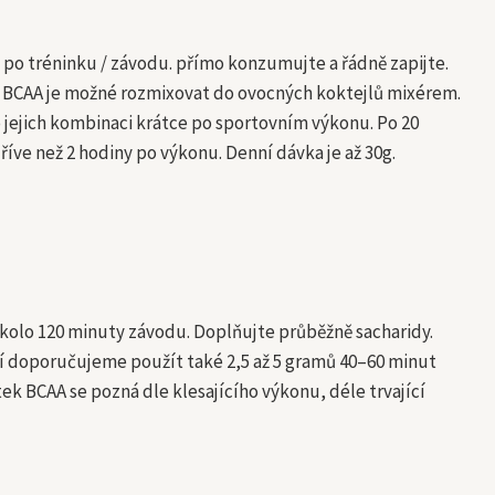
u po tréninku / závodu. přímo konzumujte a řádně zapijte.
. BCAA je možné rozmixovat do ovocných koktejlů mixérem.
 jejich kombinaci krátce po sportovním výkonu. Po 20
ve než 2 hodiny po výkonu. Denní dávka je až 30g.
 okolo 120 minuty závodu. Doplňujte průběžně sacharidy.
zí doporučujeme použít také 2,5 až 5 gramů 40–60 minut
k BCAA se pozná dle klesajícího výkonu, déle trvající