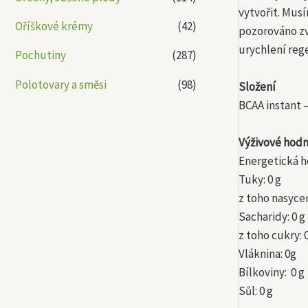
vytvořit. Mus
Oříškové krémy
(42)
pozorováno zv
urychlení reg
Pochutiny
(287)
Polotovary a směsi
(98)
Složení
BCAA instant –
Výživové hodn
Energetická h
Tuky: 0 g
z toho nasyce
Sacharidy: 0 g
z toho cukry: 
Vláknina: 0g
Bílkoviny: 0 g
Sůl: 0 g