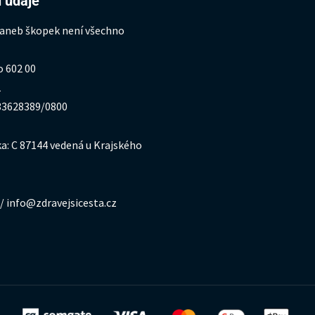
 údaje
 aneb škopek není všechno
o 602 00
1
333628389/0800
a: C 87144 vedená u Krajského
/ info@zdravejsicesta.cz