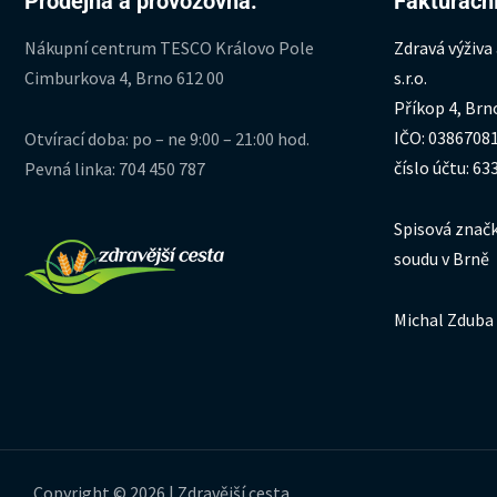
Prodejna a provozovna:
Fakturační
Nákupní centrum TESCO Královo Pole
Zdravá výživa
Cimburkova 4, Brno 612 00
s.r.o.
Příkop 4, Brn
IČO: 0386708
Otvírací doba: po – ne 9:00 – 21:00 hod.
číslo účtu: 6
Pevná linka: 704 450 787
Spisová značk
soudu v Brně
Michal Zduba 
Copyright © 2026 | Zdravější cesta