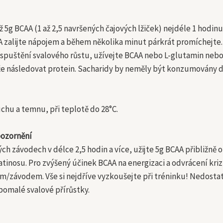
 5g BCAA (1 až 2,5 navršených čajových lžiček) nejdéle 1 hodin
 zalijte nápojem a během několika minut párkrát promíchejte
 spuštění svalového růstu, užívejte BCAA nebo L-glutamin nebo
 následovat protein. Sacharidy by neměly být konzumovány dří
chu a temnu, při teplotě do 28°C.
ozornění
ých závodech v délce 2,5 hodin a více, užijte 5g BCAA přibližně
atinosu. Pro zvýšený účinek BCAA na energizaci a odvrácení kri
m/závodem. Vše si nejdříve vyzkoušejte při tréninku! Nedostate
pomalé svalové přírůstky.