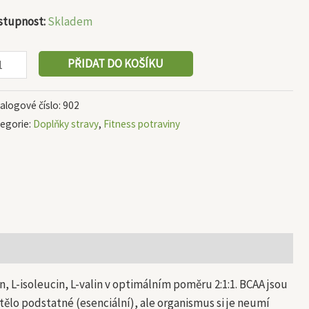
stupnost:
Skladem
PŘIDAT DO KOŠÍKU
alogové číslo:
902
egorie:
Doplňky stravy
,
Fitness potraviny
 L-isoleucin, L-valin v optimálním poměru 2:1:1. BCAA jsou
tělo podstatné (esenciální), ale organismus si je neumí