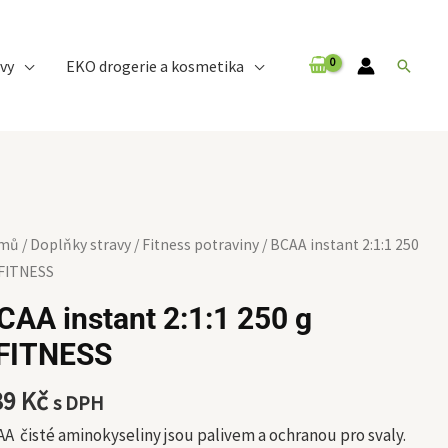
vy
EKO drogerie a kosmetika
Hledat
AA
mů
/
Doplňky stravy
/
Fitness potraviny
/ BCAA instant 2:1:1 250
tant
4FITNESS
1
CAA instant 2:1:1 250 g
FITNESS
ITNESS
89
Kč
s DPH
ožství
A čisté aminokyseliny jsou palivem a ochranou pro svaly.