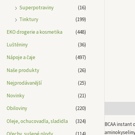
Superpotraviny
(16)
Tinktury
(199)
EKO drogerie a kosmetika
(448)
Luštěniny
(36)
Nápoje a čaje
(497)
Naše produkty
(26)
Nejprodávanější
(25)
Novinky
(21)
Obiloviny
(220)
Popis
Další
Oleje, ochucovadla, sladidla
(324)
BCAA instant o
aminokyseliny 
Ořechy, sušené plody
(114)