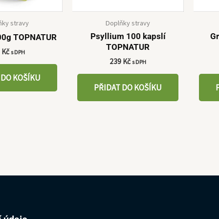
ňky stravy
Doplňky stravy
Psyllium 100 kapslí
Gr
300g TOPNATUR
TOPNATUR
9
Kč
s DPH
239
Kč
s DPH
 DO KOŠÍKU
PŘIDAT DO KOŠÍKU