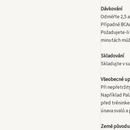
Dávkování
Odměřte 2,5 až
Případně BCAA
Požadujete-li
minutách může
Skladování
Skladujte v su
Všeobecné up
Při nepřetržit
Například Pal
před tréninke
únava svalů a 
Země původu