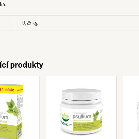
ka.
0,25 kg
ící produkty