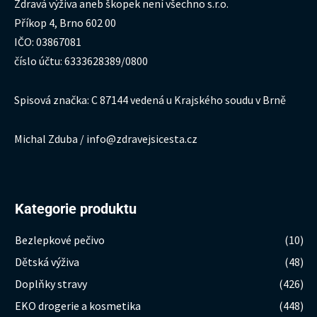
Zdravá výživa aneb škopek není všechno s.r.o.
Příkop 4, Brno 602 00
IČO: 03867081
číslo účtu: 6333628389/0800
Spisová značka: C 87144 vedená u Krajského soudu v Brně
Michal Zduba / info@zdravejsicesta.cz
Kategorie produktu
Bezlepkové pečivo
(10)
Dětská výživa
(48)
Doplňky stravy
(426)
EKO drogerie a kosmetika
(448)